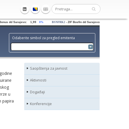
nus dd Sarajevo: 1,99
0%
BSNFRK2
- ZIF Bosfin dd Sarajevo: 0,84
0%
BSN
Odaberite simbol za pregled emitenta
Saopštenja za javnost
 godine
nuirane
Aktivnosti
nskog
Događaji
erze u
h papira
Konferencije