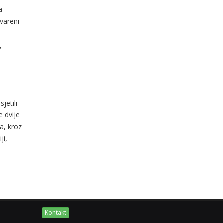
a
tvareni
,
jetili
e dvije
ta, kroz
ji,
Kontakt