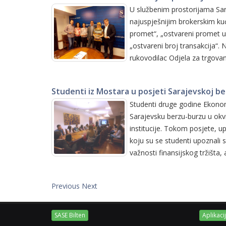
U službenim prostorijama Sar
najuspješnijim brokerskim kuć
promet“, „ostvareni promet u
„ostvareni broj transakcija“
rukovodilac Odjela za trgovan
Studenti iz Mostara u posjeti Sarajevskoj be
Studenti druge godine Ekonom
Sarajevsku berzu-burzu u okvi
institucije. Tokom posjete, up
koju su se studenti upoznali 
važnosti finansijskog tržišta,
Previous
Next
SASE Bilten
Aplikaci