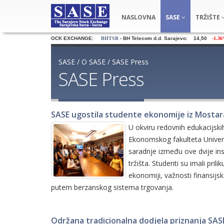
NASLOVNA
SASE
TRŽIŠTE
THE SARAJEVO STOCK EXCHANGE:
BHTSR
- BH Telecom d.d. Sarajevo: 14,50
-1.36
SASE
/
O SASE
/
SASE Press
SASE Press
SASE ugostila studente ekonomije iz Mostar
U okviru redovnih edukacijski
Ekonomskog fakulteta Univerz
saradnje između ove dvije inst
tržišta. Studenti su imali pri
ekonomiji, važnosti finansijsk
putem berzanskog sistema trgovanja.
Održana tradicionalna dodjela priznanja SA