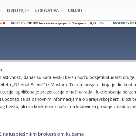
IZVJEŠTAJI
LEGISLATIVA
USLUGE
%
BIGFRK3
- ZIF BIG Investiciona grupa dd Sarajevo: 0,72
0%
BNSFRK2
- ZIF Bo
a
h aktivnosti, danas su Sarajevsku berzu-burzu posjetili studenti druge
iteta „Džemal Bijedić“ iz Mostara. Tokom posjete, koja je dio konti
itucije, upriličena je prezentacija o načinu rada i fukcionisanja berza
liku upoznati se sa osnovnim informacijama o Sarajevskoj berzi, ulozi b
og tržišta, ali i sa konkretnim načinima kupovine i prodaje vrijednosni
SE najuspješnijim brokerskim kućama