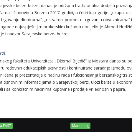
ajevske berze-burze, danas je održana tradicionalna dodjela priznanj
ama - članovima Berze u 2017. godini, u četiri kategorije: „ukupni os
 trgovanju dionicama“, „ostvareni promet u trgovanju obveznicama“ i
. Nagrade najuspješnijim brokerskim kućama dodijelio je Ahmed Hodžić
je i nadzor Sarajevske berze- burze.
rzi
skog fakulteta Univerziteta „Džemal Bijedić“ iz Mostara danas su pos
ru redovnih edukacijskih aktivnosti i kontinuirane saradnje između ov
riličena je prezentacija o načinu rada i fukcionisanja berzanskog tržiš
sa osnovnim informacijama o Sarajevskoj berzi, ulozi berze u ekonomi
 ali i sa konkretnim načinima kupovine i prodaje vrijednosnih papira.
ja FAST
Marketing