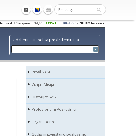
ecom d.d. Sarajevo: 14,60
0.69%
BIGFRK3
- ZIF BIG Investiciona grupa dd Sarajevo
Odaberite simbol za pregled emitenta
Profil SASE
Vizija i Misija
Historijat SASE
Profesionalni Posrednici
Organi Berze
Godišnji izvještaji o poslovanju