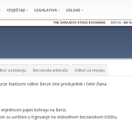
IZVJEŠTAJI
LEGISLATIVA
USLUGE
THE SARAJEVO STOCK EXCHANGE:
BHTSR
- BH Tel
bor za kotaciju
Berzanska arbitraža
Odbor za reviziju
rze Nadzorni odbor Berze čine predsjednik i četiri člana.
 vrijednosni papiri kotiraju na Berzi,
apiri su uvršteni u trgovanje na slobodnom berzanskom tržištu,