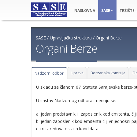
NASLOVNA
SASE
TRŽIŠTE
SASE
/
Upravljačka struktura
/
Organi Berze
Organi Berze
Uprava
Berzanska komisija
Od
Nadzorni odbor
U skladu sa članom 67. Statuta Sarajevske berze-bu
U sastav Nadzornog odbora imenuju se:
a. jedan predstavnik ili zaposlenik kod emitenta, čiji
b. jedan zaposlenik kod emitenta čiji vrijednosni p
c. tri iz redova ostalih kandidata.