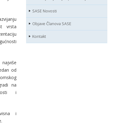
SASE Novosti
azvijanju
Objave Članova SASE
st vrsta
entaciju
Kontakt
gućnosti
 najviše
jedan od
onomskog
radi na
nosti i
visna i
e.