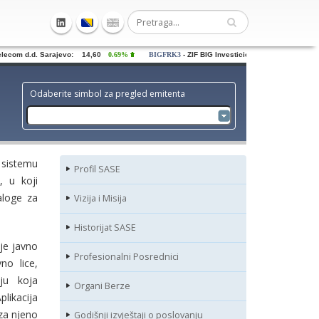
com d.d. Sarajevo: 14,60
0.69%
BIGFRK3
- ZIF BIG Investiciona grupa dd Sarajevo
Odaberite simbol za pregled emitenta
 sistemu
Profil SASE
, u koji
aloge za
Vizija i Misija
Historijat SASE
je javno
Profesionalni Posrednici
no lice,
ju koja
Organi Berze
likacija
 za njeno
Godišnji izvještaji o poslovanju