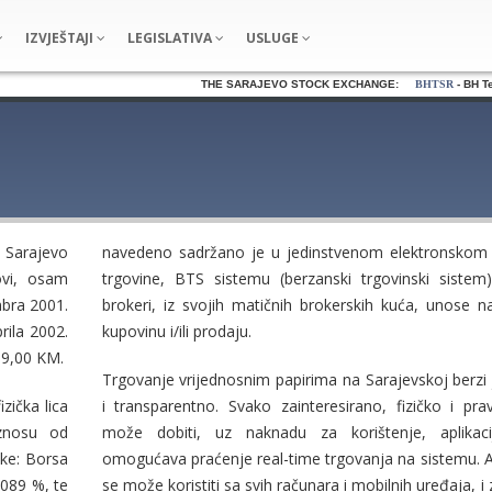
IZVJEŠTAJI
LEGISLATIVA
USLUGE
THE SARAJEVO STOCK EXCHANGE:
BHTSR
- BH Tele
. Sarajevo
navedeno sadržano je u jedinstvenom elektronskom
osam
trgovine, BTS sistemu (berzanski trgovinski sistem)
brokeri, iz svojih matičnih brokerskih kuća, unose n
rila 2002.
kupovinu i/ili prodaju.
godine, kada je održana prva aukcija u iznosu od 3.099,00 KM.
Trgovanje vrijednosnim papirima na Sarajevskoj berzi 
zička lica
i transparentno. Svako zainteresirano, fizičko i prav
može dobiti, uz naknadu za korištenje, aplikaci
ske: Borsa
omogućava praćenje real-time trgovanja na sistemu. Ap
se može koristiti sa svih računara i mobilnih uređaja, i