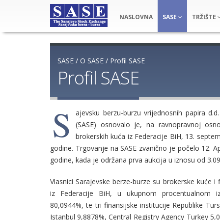
NASLOVNA
SASE
TRŽIŠTE
SASE
/
O SASE
/
Profil SASE
Profil SASE
S
ajevsku berzu-burzu vrijednosnih papira d.d
(SASE) osnovalo je, na ravnopravnoj osnovi, 
brokerskih kuća iz Federacije BiH, 13. septembra 2001.
godine. Trgovanje na SASE zvanično je počelo 12. Ap
Vlasnici Sarajevske berze-burze su brokerske kuće i fi
iz Federacije BiH, u ukupnom procentualnom iznosu od
80,0944%, te tri finansijske institucije Republike Tur
Istanbul 9,8878%, Central Registry Agency Turkey 5,0089 %, te