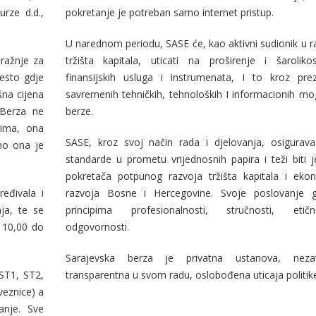
pokretanje je potreban samo internet pristup.
U narednom periodu, SASE će, kao aktivni sudionik u r
ražnje za
tržišta kapitala, uticati na proširenje i šaroliko
jesto gdje
finansijskih usluga i instrumenata, I to kroz prez
šna cijena
savremenih tehničkih, tehnoloških I informacionih mo
 Berza ne
berze.
rima, ona
SASE, kroz svoj način rada i djelovanja, osigurava
no ona je
standarde u prometu vrijednosnih papira i teži biti 
pokretača potpunog razvoja tržišta kapitala i ek
razvoja Bosne i Hercegovine. Svoje poslovanje g
nja, te se
principima profesionalnosti, stručnosti, etič
 10,00 do
odgovornosti.
Sarajevska berza je privatna ustanova, neza
(ST1, ST2,
transparentna u svom radu, oslobođena uticaja politik
veznice) a
anje. Sve