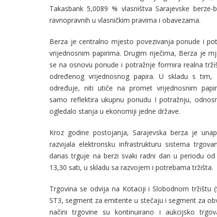
Takasbank 5,0089 % vlasništva Sarajevske berze-burze d.d.,
ravnopravnih u vlasničkim pravima i obavezama.
Berza je centralno mjesto povezivanja ponude i pot
vrijednosnim papirima. Drugim riječima, Berza je m
se na osnovu ponude i potražnje formira realna trži
određenog vrijednosnog papira. U skladu s tim,
određuje, niti utiče na promet vrijednosnim papi
samo reflektira ukupnu ponudu I potražnju, odnos
ogledalo stanja u ekonomiji jedne države.
Kroz godine postojanja, Sarajevska berza je unapređivala i
razvijala elektronsku infrastrukturu sistema trgova
danas trguje na berzi svaki radni dan u periodu od
13,30 sati, u skladu sa razvojem i potrebama tržišta.
Trgovina se odvija na Kotaciji i Slobodnom tržištu 
ST3, segment za emitente u stečaju i segment za ob
načini trgovine su kontinuirano i aukcijsko trgov