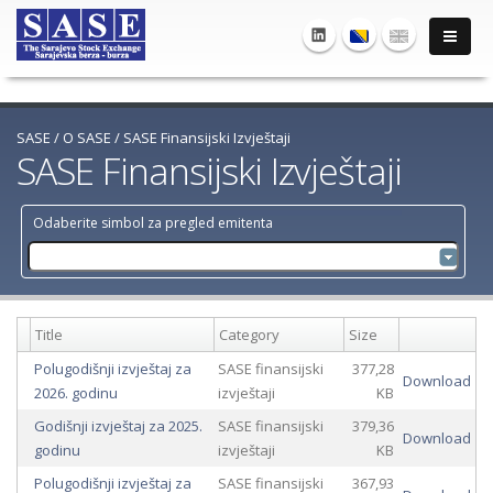
SASE
/
O SASE
/
SASE Finansijski Izvještaji
SASE Finansijski Izvještaji
Odaberite simbol za pregled emitenta
Title
Category
Size
Polugodišnji izvještaj za
SASE finansijski
377,28
Download
2026. godinu
izvještaji
KB
Godišnji izvještaj za 2025.
SASE finansijski
379,36
Download
godinu
izvještaji
KB
Polugodišnji izvještaj za
SASE finansijski
367,93