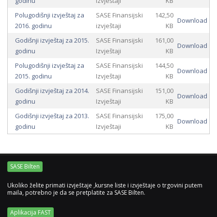
godinu
izvještaji
KB
Polugodišnji izvještaj za
SASE Finansijski
142,50
Download
2016. godinu
izvještaji
KB
Godišnji izvještaj za 2015.
SASE Finansijski
161,00
Download
godinu
Izvještaji
KB
Polugodišnji izvještaj za
SASE Finansijski
144,50
Download
2015. godinu
Izvještaji
KB
Godišnji izvještaj za 2014.
SASE Finansijski
151,00
Download
godinu
Izvještaji
KB
Godišnji izvještaj za 2013.
SASE Finansijski
175,00
Download
godinu
Izvještaji
KB
SASE Bilten
Ukoliko želite primati izvještaje ,kursne liste i izvještaje o trgovini putem
maila, potrebno je da se pretplatite za SASE Bilten.
Aplikacija FAST