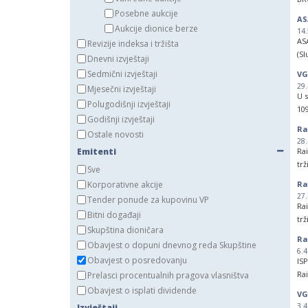
Da
Posebne aukcije
AS
D.
Aukcije dionice berze
14.
SPK
AS
Revizije indeksa i tržišta
• 
(Sl
Dnevni izvještaji
Sedmični izvještaji
VG
Da
29.
Mjesečni izvještaji
di
U s
Polugodišnji izvještaji
čin
109
Godišnji izvještaji
Po
Ra
Ostale novosti
SOS
28.
Emitenti
Ra
• D
trž
Sve
• 
Korporativne akcije
Ra
Ob
27.
Tender ponude za kupovinu VP
dv
Ra
Bitni događaji
82
trž
Skupština dioničara
emi
Ra
Obavjest o dopuni dnevnog reda Skupštine
Ob
6.4
po
Obavjest o posredovanju
IS
8,
Ra
Prelasci procentualnih pragova vlasništva
trž
Obavjest o isplati dividende
VG
3.4
Izvještaji