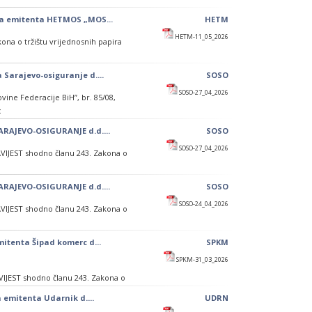
vnih dionica emitenta ŠIPAD KOMER
ica emitenta HETMOS „MOS...
HETM
HETM-11_05_2026
ona o tržištu vrijednosnih papira
1,96 KM
 Sarajevo-osiguranje d....
SOSO
 u prodaji i kupovini 4.192 redovne
SOSO-27_04_2026
00 Mostar, (simbol: HETMRK1), što
vine Federacije BiH”, br. 85/08,
:
šala Tita 29, 71000 Sarajevo (simbol
SARAJEVO-OSIGURANJE d.d....
SOSO
SOSO-27_04_2026
AVIJEST shodno članu 243. Zakona o
cijeni od 15,50 KM
o cijeni od 15,50 KM
SARAJEVO-OSIGURANJE d.d....
SOSO
ednosnih papira d.d Sarajevo, putem
SOSO-24_04_2026
nom tržištu putem redovne trgovine
AVIJEST shodno članu 243. Zakona o
 10,66244% od ukupnog broja dionica
mitenta Šipad komerc d...
SPKM
nosnih papira d.d Sarajevo, izvršili
SPKM-31_03_2026
Sarajevo (simbol: SOSOR) što čini
VIJEST shodno članu 243. Zakona o
a emitenta Udarnik d....
UDRN