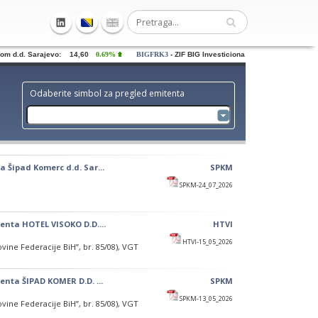
 d.d. Sarajevo: 14,60
0.69%
BIGFRK3
- ZIF BIG Investiciona grupa dd Sarajevo: 0,
Odaberite simbol za pregled emitenta
 Šipad Komerc d.d. Sar...
SPKM
SPKM-24_07_2026
tenta HOTEL VISOKO D.D....
HTVI
HTVI-15_05_2026
ne FBiH", broj. 85/08,
ovine Federacije BiH”, br. 85/08), VGT
onica emitenta HOTEL VISOKO D.D.
enta ŠIPAD KOMER D.D. ...
SPKM
ednosnih papira d.d
103 (7,4785%) redovnih
SPKM-13_05_2026
,20 KM
ovine Federacije BiH”, br. 85/08), VGT
10 KM.