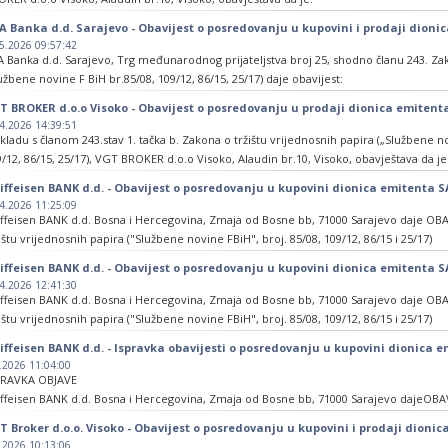
na 13.05.2026. godine vanberzanskim putem poredovao u kupoprodaji paketa redo
A Banka d.d. Sarajevo - Obavijest o posredovanju u kupovini i prodaji dion
D. SARAJEVO, Trampina 12/IV, 71000 Sarajevo, oznake
5.2026 09:57:42
MR, i to :
A Banka d.d. Sarajevo, Trg međunarodnog prijateljstva broj 25, shodno članu 243. Zak
U kupoprodaji 444.595 dionica, odnosno postotak od 15,9008% vlasništva po cijeni od 
užbene novine F BiH br.85/08, 109/12, 86/15, 25/17) daje obavijest:
T BROKER d.o.o Visoko - Obavijest o posredovanju u prodaji dionica emitenta
 je dana 11.05.2026. godine, posredovala putem Sarajevske berze/burze d.d. Sarajevo
4.2026 14:39:51
onice emitenta HETMOS „MOSTAR HOTELI“ d.d. Mostar, Mostarskog bataljona bb, 880
kladu s članom 243.stav 1. tačka b. Zakona o tržištu vrijednosnih papira („Službene no
i 5,6559% redovnih dionica emitenta, po jediničnoj cijeni od 55,00 KM.
/12, 86/15, 25/17), VGT BROKER d.o.o Visoko, Alaudin br.10, Visoko, obavještava da je
sredovao u prodaji redovnih dionica emitenta Sarajevo-osiguranje d.d. Sarajevo, Mar
iffeisen BANK d.d. - Obavijest o posredovanju u kupovini dionica emitenta 
OR), i to :
4.2026 11:25:09
iffeisen BANK d.d. Bosna i Hercegovina, Zmaja od Bosne bb, 71000 Sarajevo daje OB
ana 24.04.2026 u prodaji 185.869 dionica, odnosno postotak od 4,0104% vlasništva po 
ištu vrijednosnih papira ("Službene novine FBiH", broj. 85/08, 109/12, 86/15 i 25/17)
Dana 27.04.2026 u prodaji 483.165 dionica, odnosno postotak od 10,4251% vlasništva p
iffeisen BANK d.d. - Obavijest o posredovanju u kupovini dionica emitenta 
avještavamo javnost da smo dana 27.04.2026. godine na Sarajevskoj berzi-burzi vrij
4.2026 12:41:30
ije Vanredne aukcije izvršili posredovanje u kupovini 411.565 dionica, a na Slobod
iffeisen BANK d.d. Bosna i Hercegovina, Zmaja od Bosne bb, 71000 Sarajevo daje OB
.600 dionica, emitenta SARAJEVO-OSIGURANJE d.d. Sarajevo (simbol: SOSOR) što čini
ištu vrijednosnih papira ("Službene novine FBiH", broj. 85/08, 109/12, 86/15 i 25/17)
tenta, po jediničnoj cijeni od 15,50 KM.
iffeisen BANK d.d. - Ispravka obavijesti o posredovanju u kupovini dionica e
avještavamo javnost da smo dana 24.04.2026. godine na Sarajevskoj berzi-burzi vrijed
.2026 11:04:00
sredovanje u kupovini 405.122 redovnih dionica emitenta SARAJEVO-OSIGURANJE d.d. 
PRAVKA OBJAVE
7412% od ukupnog broja dionica emitenta, po jediničnoj cijeni od 15,50 KM.
iffeisen BANK d.d. Bosna i Hercegovina, Zmaja od Bosne bb, 71000 Sarajevo dajeOBA
ištu vrijednosnih papira ("Službene novine FBiH", broj. 85/08, 109/12, 86/15 i 25/17)
T Broker d.o.o. Visoko - Obavijest o posredovanju u kupovini i prodaji dionic
.2026 10:13:06