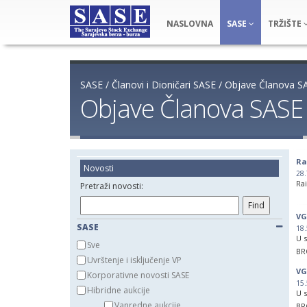
NASLOVNA
SASE
TRŽIŠTE
SASE
/
Članovi i Dioničari SASE
/
Objave Članova S
Objave Članova SASE
Ra
Novosti
28.
Ra
Pretraži novosti:
da
VG
SASE
18.
OB
U s
Sve
109
BRO
Uvrštenje i isključenje VP
Da
VG
Korporativne novosti SASE
Ob
VIS
15.
Sar
Hibridne aukcije
• 
U s
di
Vanredne aukcije
BRO