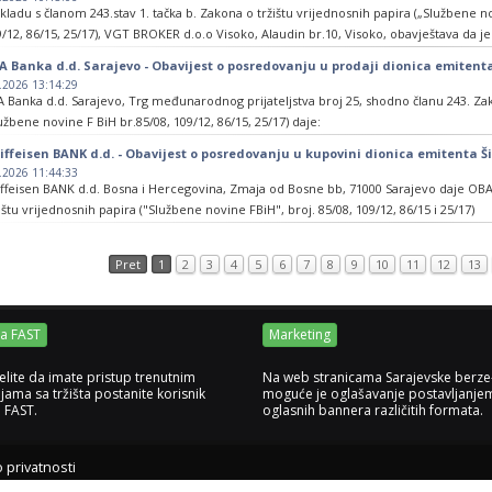
avještavamo javnost da smo dana 31.03.2026. godine na Sarajevskoj berzi-burzi vrijed
kladu s članom 243.stav 1. tačka b. Zakona o tržištu vrijednosnih papira („Službene no
sredovanje u kupovini 159.865 redovnih dionica emitenta Šipad komerc dd Sarajevo 
/12, 86/15, 25/17), VGT BROKER d.o.o Visoko, Alaudin br.10, Visoko, obavještava da je
upnog broja dionica emitenta, po jediničnoj cijeni od 1,20 KM.
na 31.03.2026. godine posredovao u kupovini i prodaji redovnih dionica emitenta Uda
A Banka d.d. Sarajevo - Obavijest o posredovanju u prodaji dionica emitenta
70 Breza (simbol UDRNRK2), i to :
.2026 13:14:29
A Banka d.d. Sarajevo, Trg međunarodnog prijateljstva broj 25, shodno članu 243. Zak
 kupovini i prodaji 46.139 dionica, odnosno postotak od 13,1923% vlasništva po cijen
užbene novine F BiH br.85/08, 109/12, 86/15, 25/17) daje:
iffeisen BANK d.d. - Obavijest o posredovanju u kupovini dionica emitenta Ši
AVIJEST
.2026 11:44:33
iffeisen BANK d.d. Bosna i Hercegovina, Zmaja od Bosne bb, 71000 Sarajevo daje OB
je dana 31.03.2026. godine, na Sarajevskoj berzi/burzi d.d. Sarajevo posredovala u p
ištu vrijednosnih papira ("Službene novine FBiH", broj. 85/08, 109/12, 86/15 i 25/17)
itenta ŠIPAD KOMERC DD SARAJEVO, Trampina 12/IV, 71000 Sarajevo, oznake SPKMR, š
tenta, po jediničnoj cijeni od 1,20 KM.
avještavamo javnost da smo dana 31.03.2026. godine na Sarajevskoj berzi-burzi vrijed
Pret
1
2
3
4
5
6
7
8
9
10
11
12
13
sredovanje u kupovini 159,865 redovnih dionica emitenta Šipad komerc dd Sarajevo 
upnog broja dionica emitenta, po jediničnoj cijeni od 1,20 KM.
ja FAST
Marketing
elite da imate pristup trenutnim
Na web stranicama Sarajevske berze
jama sa tržišta postanite korisnik
moguće je oglašavanje postavljanje
e FAST.
oglasnih bannera različitih formata.
o privatnosti