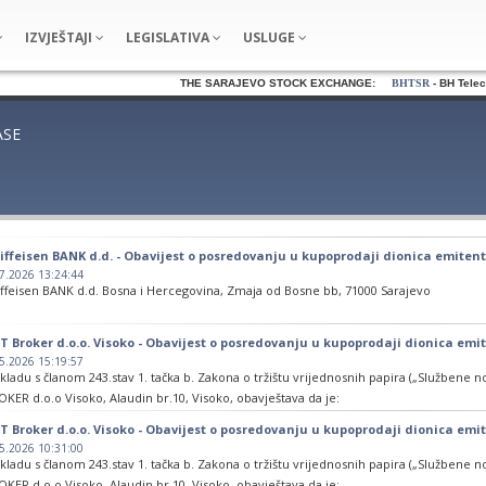
IZVJEŠTAJI
LEGISLATIVA
USLUGE
THE SARAJEVO STOCK EXCHANGE:
BHTSR
- BH Telecom
ASE
iffeisen BANK d.d. - Obavijest o posredovanju u kupoprodaji dionica emitenta
7.2026 13:24:44
iffeisen BANK d.d. Bosna i Hercegovina, Zmaja od Bosne bb, 71000 Sarajevo
je
T Broker d.o.o. Visoko - Obavijest o posredovanju u kupoprodaji dionica emi
5.2026 15:19:57
AVIJEST shodno članu 243. Zakona o tržištu vrijednosnih papira ("Službene novi
kladu s članom 243.stav 1. tačka b. Zakona o tržištu vrijednosnih papira („Službene n
/12, 86/15 i 25/17)
KER d.o.o Visoko, Alaudin br.10, Visoko, obavještava da je:
na 15.05.2026. godine vanberzanskim putem poredovao u kupoprodaji redovnih di
T Broker d.o.o. Visoko - Obavijest o posredovanju u kupoprodaji dionica emit
avještavamo javnost da smo dana 24.07.2026. godine na Sarajevskoj berzi-burzi vrij
OKO, Musala 2, 71300 Visoko, oznake HTVIR, i to :
5.2026 10:31:00
ajevo, za klijente, izvršili posredovanje u kupovini 208.809 (7,4679% ) i prodaji 209.
U kupoprodaji 57.477 dionica, odnosno postotak od 25,5002% vlasništva po cijeni od 0
kladu s članom 243.stav 1. tačka b. Zakona o tržištu vrijednosnih papira („Službene n
onica emitenta Šipad komerc dd Sarajevo (simbol: SPKMR) po jediničnoj cijeni od 2,
KER d.o.o Visoko, Alaudin br.10, Visoko, obavještava da je: