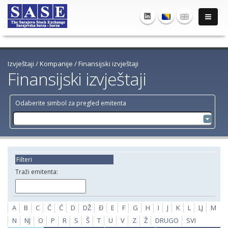
Izvještaji
/
Kompanije
/
Finansijski izvještaji
Finansijski izvještaji
Odaberite simbol za pregled emitenta
Filteri
Traži emitenta:
A
B
C
Č
Ć
D
DŽ
Đ
E
F
G
H
I
J
K
L
LJ
M
N
NJ
O
P
R
S
Š
T
U
V
Z
Ž
DRUGO
SVI