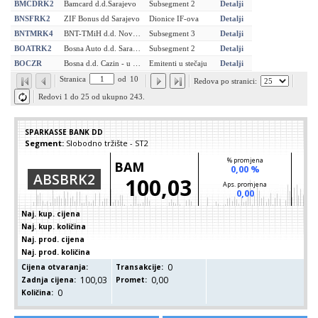
BMCDRK2
Bamcard d.d.Sarajevo
Subsegment 2
Detalji
BNSFRK2
ZIF Bonus dd Sarajevo
Dionice IF-ova
Detalji
BNTMRK4
BNT-TMiH d.d. Novi Travnik
Subsegment 3
Detalji
BOATRK2
Bosna Auto d.d. Sarajevo (K2)
Subsegment 2
Detalji
BOCZR
Bosna d.d. Cazin - u stecaju
Emitenti u stečaju
Detalji
Stranica
od
10
Redova po stranici:
Redovi 1 do 25 od ukupno 243.
SPARKASSE BANK DD
Segment:
Slobodno tržište - ST2
% promjena
BAM
0,00 %
ABSBRK2
100,03
Aps. promjena
0,00
Naj. kup. cijena
Naj. kup. količina
Naj. prod. cijena
Naj. prod. količina
0
Cijena otvaranja:
Transakcije:
100,03
0,00
Zadnja cijena:
Promet:
0
Količina: