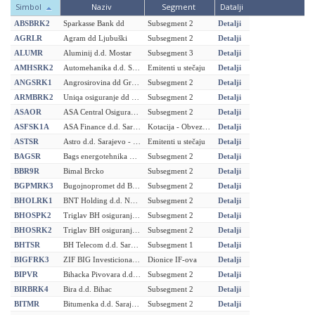
Simbol
Simbol
Naziv
Naziv
Segment
Segment
Datalji
Datalji
ABSBRK2
Sparkasse Bank dd
Subsegment 2
Detalji
AGRLR
Agram dd Ljubuški
Subsegment 2
Detalji
ALUMR
Aluminij d.d. Mostar
Subsegment 3
Detalji
AMHSRK2
Automehanika d.d. Sarajevo - u stecaju
Emitenti u stečaju
Detalji
ANGSRK1
Angrosirovina dd Gracanica
Subsegment 2
Detalji
ARMBRK2
Uniqa osiguranje dd Sarajevo
Subsegment 2
Detalji
ASAOR
ASA Central Osiguranje d.d. Sarajevo
Subsegment 2
Detalji
ASFSK1A
ASA Finance d.d. Sarajevo
Kotacija - Obveznice
Detalji
ASTSR
Astro d.d. Sarajevo - u stecaju
Emitenti u stečaju
Detalji
BAGSR
Bags energotehnika dd Vogošca
Subsegment 2
Detalji
BBR9R
Bimal Brcko
Subsegment 2
Detalji
BGPMRK3
Bugojnopromet dd Bugojno
Subsegment 2
Detalji
BHOLRK1
BNT Holding d.d. Novi Travnik
Subsegment 2
Detalji
BHOSPK2
Triglav BH osiguranje dd Sarajevo
Subsegment 2
Detalji
BHOSRK2
Triglav BH osiguranje dd Sarajevo
Subsegment 2
Detalji
BHTSR
BH Telecom d.d. Sarajevo
Subsegment 1
Detalji
BIGFRK3
ZIF BIG Investiciona grupa dd Sarajevo
Dionice IF-ova
Detalji
BIPVR
Bihacka Pivovara d.d. Bihac
Subsegment 2
Detalji
BIRBRK4
Bira d.d. Bihac
Subsegment 2
Detalji
BITMR
Bitumenka d.d. Sarajevo
Subsegment 2
Detalji