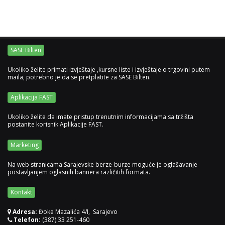
SASE Bilten
Ukoliko želite primati izvještaje ,kursne liste i izvještaje o trgovini putem
maila, potrebno je da se pretplatite za SASE Bilten.
Aplikacija FAST
Ukoliko želite da imate pristup trenutnim informacijama sa tržišta
postanite korisnik Aplikacije FAST.
Marketing
Na web stranicama Sarajevske berze-burze moguće je oglašavanje
postavljanjem oglasnih bannera različitih formata.
Kontakt
Adresa:
Đoke Mazalića 4/I, Sarajevo
Telefon:
(387) 33 251-460