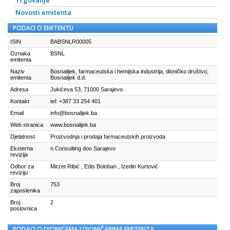
Trgovanje
Novosti emitenta
PODACI O EMITENTU
ISIN
BABSNLR00005
Oznaka
BSNL
emitenta
Naziv
Bosnalijek, farmaceutska i hemijska industrija, dioničko društvo;
emitenta
Bosnalijek d.d.
Adresa
Jukićeva 53, 71000 Sarajevo
Kontakt
tel: +387 33 254 401
Email
info@bosnalijek.ba
Web stranica
www.bosnalijek.ba
Djelatnost
Proizvodnja i prodaja farmaceutskih proizvoda
Eksterna
n.Consulting doo Sarajevo
revizija
Odbor za
Mirzet Ribić , Edis Boloban , Izedin Kurtović
reviziju
Broj
753
zaposlenika
Broj
2
poslovnica
PODACI O DIONICAMA I DIONIČARIMA EMITENTA