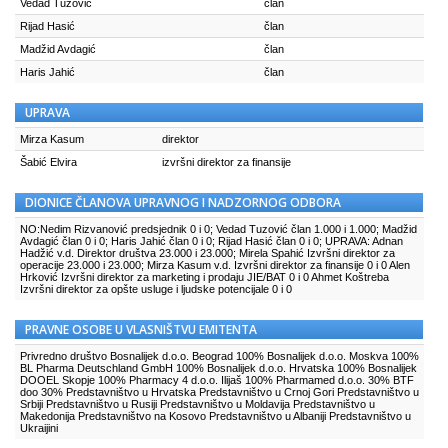
Vedad Tuzović
član
Rijad Hasić
član
Madžid Avdagić
član
Haris Jahić
član
UPRAVA
Mirza Kasum
direktor
Šabić Elvira
izvršni direktor za finansije
DIONICE ČLANOVA UPRAVNOG I NADZORNOG ODBORA
NO:Nedim Rizvanović predsjednik 0 i 0; Vedad Tuzović član 1.000 i 1.000; Madžid
Avdagić član 0 i 0; Haris Jahić član 0 i 0; Rijad Hasić član 0 i 0; UPRAVA: Adnan
Hadžić v.d. Direktor društva 23.000 i 23.000; Mirela Spahić Izvršni direktor za
operacije 23.000 i 23.000; Mirza Kasum v.d. Izvršni direktor za finansije 0 i 0 Alen
Hrković Izvršni direktor za marketing i prodaju JIE/BAT 0 i 0 Ahmet Koštreba
Izvršni direktor za opšte usluge i ljudske potencijale 0 i 0
PRAVNE OSOBE U VLASNIŠTVU EMITENTA
Privredno društvo Bosnalijek d.o.o. Beograd 100% Bosnalijek d.o.o. Moskva 100%
BL Pharma Deutschland GmbH 100% Bosnalijek d.o.o. Hrvatska 100% Bosnalijek
DOOEL Skopje 100% Pharmacy 4 d.o.o. Ilijaš 100% Pharmamed d.o.o. 30% BTF
doo 30% Predstavništvo u Hrvatska Predstavništvo u Crnoj Gori Predstavništvo u
Srbiji Predstavništvo u Rusiji Predstavništvo u Moldavija Predstavništvo u
Makedonija Predstavništvo na Kosovo Predstavništvo u Albaniji Predstavništvo u
Ukraijini