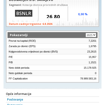
Segment:
Kotacija dionica privrednih društava
26,80
BSNLR
0,00 %
26,80
Datum zadnje trgovine:
6.8.2026
Pokazatelji
Povrat na kapital (ROE)
7,2201
Zarada po dionici (EPS)
1,6795
Knjigovodstvena vrijednost po dionici (BVS)
23,2615
P/E
15,957
P/B
1,1521
Neto dobit perioda
15.178.925
Neto gubitak perioda
0
FF Capitalization
78.989.583,16
Opće informacije
Poslovanje