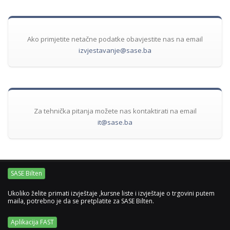
Ako primjetite netačne podatke obavjestite nas na email
izvjestavanje@sase.ba
Za tehnička pitanja možete nas kontaktirati na email
it@sase.ba
SASE Bilten
Ukoliko želite primati izvještaje ,kursne liste i izvještaje o trgovini putem
maila, potrebno je da se pretplatite za SASE Bilten.
Aplikacija FAST