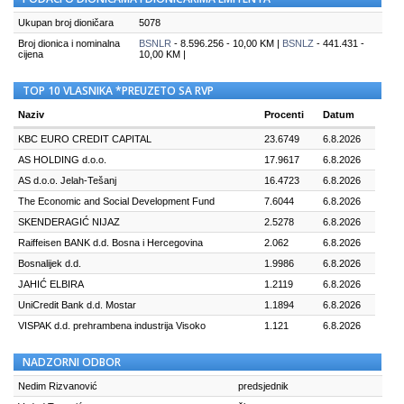
Ukupan broj dioničara
5078
Broj dionica i nominalna
BSNLR
- 8.596.256 - 10,00 KM |
BSNLZ
- 441.431 -
cijena
10,00 KM |
TOP 10 VLASNIKA *PREUZETO SA RVP
Naziv
Procenti
Datum
KBC EURO CREDIT CAPITAL
23.6749
6.8.2026
AS HOLDING d.o.o.
17.9617
6.8.2026
AS d.o.o. Jelah-Tešanj
16.4723
6.8.2026
The Economic and Social Development Fund
7.6044
6.8.2026
SKENDERAGIĆ NIJAZ
2.5278
6.8.2026
Raiffeisen BANK d.d. Bosna i Hercegovina
2.062
6.8.2026
Bosnalijek d.d.
1.9986
6.8.2026
JAHIĆ ELBIRA
1.2119
6.8.2026
UniCredit Bank d.d. Mostar
1.1894
6.8.2026
VISPAK d.d. prehrambena industrija Visoko
1.121
6.8.2026
NADZORNI ODBOR
Nedim Rizvanović
predsjednik