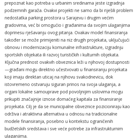
prepoznat kao potreba u urbanim sredinama jeste izgradnja
podzemnih garaža. Ovakvi projekti ne samo da bi riješili problem
nedostatka parking prostora u Sarajevu i drugim većim
gradovima, već bi omogućio i građanima da svojim ulaganjima
doprinesu rješavanju ovog pitanja. Ovakav model finansiranja
također se može primijeniti na niz drugih projekata, uključujući
obnovu i modernizaciju komunalne infrastrukture, izgradnju
sportskih objekata ili razvoj turističkih i kulturnih objekata.
Ključna prednost ovakvih obveznica leži u njihovoj dostupnosti
—građani mogu direktno učestvovati u finansiranju projekata
koji imaju direktan uticaj na njihovu svakodnevicu, dok
istovremeno ostvaruju siguran prinos na svoja ulaganja, a
organi lokalne samouprave pod povoljnijim uslovima mogu
prikupiti značajnije iznose domaćeg kapitala za finansiranje
projekata. Cilj je da se municipalne obveznice pozicioniraju kao
održiva i atraktivna alternativa u odnosu na tradicionalne
modele finansiranja, posebno u kontekstu ograničenih
budžetskih sredstava i sve veće potrebe za infrastrukturnim
ulaganjima.