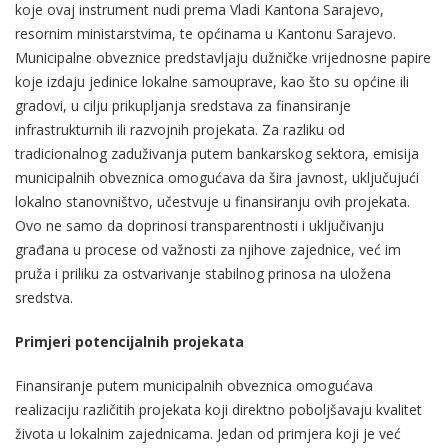
koje ovaj instrument nudi prema Vladi Kantona Sarajevo,
resornim ministarstvima, te općinama u Kantonu Sarajevo.
Municipalne obveznice predstavljaju dužničke vrijednosne papire
koje izdaju jedinice lokalne samouprave, kao što su općine ili
gradovi, u cilju prikupljanja sredstava za finansiranje
infrastrukturnih ili razvojnih projekata. Za razliku od
tradicionalnog zaduživanja putem bankarskog sektora, emisija
municipalnih obveznica omogućava da šira javnost, uključujući
lokalno stanovništvo, učestvuje u finansiranju ovih projekata.
Ovo ne samo da doprinosi transparentnosti i uključivanju
građana u procese od važnosti za njihove zajednice, već im
pruža i priliku za ostvarivanje stabilnog prinosa na uložena
sredstva.
Primjeri potencijalnih projekata
Finansiranje putem municipalnih obveznica omogućava
realizaciju različitih projekata koji direktno poboljšavaju kvalitet
života u lokalnim zajednicama. Jedan od primjera koji je već