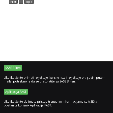
Pret
1
Sljed
SASE Bilten
Ukoliko želite primati izvještaje ,kursne liste i izvještaje o trgovini putem
maila, potrebno je da se pretplatite za SASE Bilten.
Aplikacija FAST
Ukoliko želite da imate pristup trenutnim informacijama sa tržišta
postanite korisnik Aplikacije FAST.