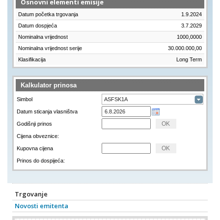
Osnovni elementi emisije
Datum početka trgovanja
1.9.2024
Datum dospjeća
3.7.2029
Nominalna vrijednost
1000,0000
Nominalna vrijednost serije
30.000.000,00
Klasifikacija
Long Term
Kalkulator prinosa
Simbol
Datum sticanja vlasništva
Godišnji prinos
Cijena obveznice:
Kupovna cijena
Prinos do dospijeća:
Trgovanje
Novosti emitenta