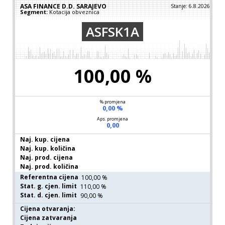
ASA FINANCE D.D. SARAJEVO
Stanje: 6.8.2026
Segment:
Kotacija obveznica
ASFSK1A
100,00 %
100,00 %
% promjena
0,00 %
Aps. promjena
0,00
Naj. kup. cijena
Naj. kup. količina
Naj. prod. cijena
Naj. prod. količina
Referentna cijena
100,00 %
Stat. g. cjen. limit
110,00 %
Stat. d. cjen. limit
90,00 %
Cijena otvaranja:
Cijena zatvaranja