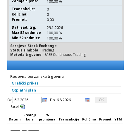
Zadnja cijena:
100,00 %
Transakcije:
0
Količina:
0
Promet:
0,00
Dat. zad. trg.
29.1.2026
Max 52 sedmice
100,00 %
Min 52 sedmice
100,00 %
Sarajevo Stock Exchange
Status simbola
Trading
Metoda trgovine
SASE Continuous Trading
Redovna berzanska trgovina
Grafički prikaz
Otplatni plan
Od
Do
Srednji
%
Datum
kurs
promjena
Transakcije
Količina
Promet
YTM