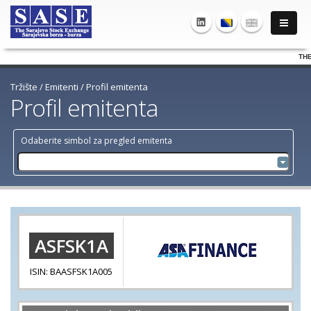
THE 
Tržište
/
Emitenti
/
Profil emitenta
Profil emitenta
Odaberite simbol za pregled emitenta
ASFSK1A
ISIN: BAASFSK1A005