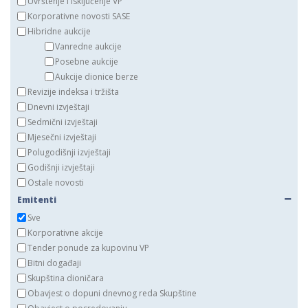
Uvrštenje i isključenje VP
Korporativne novosti SASE
Hibridne aukcije
Vanredne aukcije
Posebne aukcije
Aukcije dionice berze
Revizije indeksa i tržišta
Dnevni izvještaji
Sedmični izvještaji
Mjesečni izvještaji
Polugodišnji izvještaji
Godišnji izvještaji
Ostale novosti
Emitenti
Sve
Korporativne akcije
Tender ponude za kupovinu VP
Bitni događaji
Skupština dioničara
Obavjest o dopuni dnevnog reda Skupštine