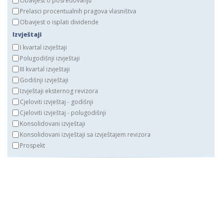
Obavjest o posredovanju
Prelasci procentualnih pragova vlasništva
Obavjest o isplati dividende
Izvještaji
I kvartal izvještaji
Polugodišnji izvještaji
III kvartal izvještaji
Godišnji izvještaji
Izvještaji eksternog revizora
Cjeloviti izvještaj - godišnji
Cjeloviti izvještaj - polugodišnji
Konsolidovani izvještaji
Konsolidovani izvještaji sa izvještajem revizora
Prospekt