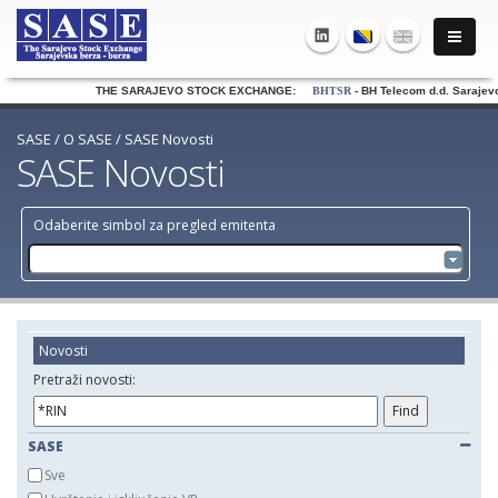
THE SARAJEVO STOCK EXCHANGE:
BHTSR
- BH Telecom d.d. Sarajevo
SASE
/
O SASE
/
SASE Novosti
SASE Novosti
Odaberite simbol za pregled emitenta
Novosti
Pretraži novosti:
SASE
Sve