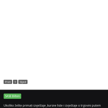
Pret
1
Sljed
SASE Bilten
Ukoliko želite primati izvještaje ,kursne liste i izvještaje o trgovini putem