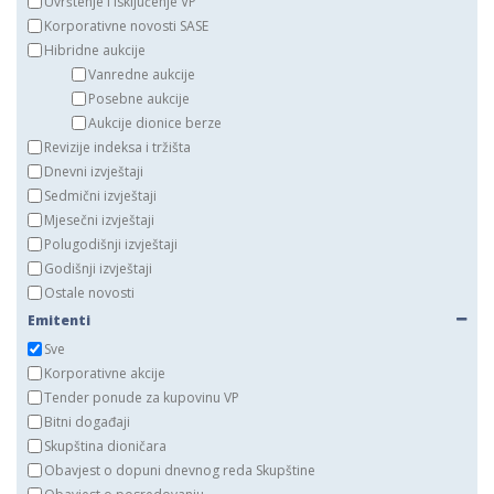
Uvrštenje i isključenje VP
Korporativne novosti SASE
Hibridne aukcije
Vanredne aukcije
Posebne aukcije
Aukcije dionice berze
Revizije indeksa i tržišta
Dnevni izvještaji
Sedmični izvještaji
Mjesečni izvještaji
Polugodišnji izvještaji
Godišnji izvještaji
Ostale novosti
Emitenti
Sve
Korporativne akcije
Tender ponude za kupovinu VP
Bitni događaji
Skupština dioničara
Obavjest o dopuni dnevnog reda Skupštine