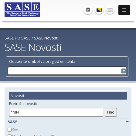
SASE
/
O SASE
/
SASE Novosti
SASE Novosti
Odaberite simbol za pregled emitenta
Novosti
Pretraži novosti:
SASE
Sve