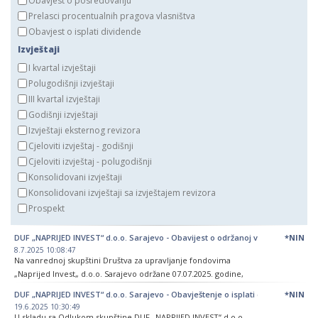
Obavjest o posredovanju
Prelasci procentualnih pragova vlasništva
Obavjest o isplati dividende
Izvještaji
I kvartal izvještaji
Polugodišnji izvještaji
III kvartal izvještaji
Godišnji izvještaji
Izvještaji eksternog revizora
Cjeloviti izvještaj - godišnji
Cjeloviti izvještaj - polugodišnji
Konsolidovani izvještaji
Konsolidovani izvještaji sa izvještajem revizora
Prospekt
DUF „NAPRIJED INVEST“ d.o.o. Sarajevo - Obavijest o održanoj vanrednoj skupšt
*NIN
8.7.2025 10:08:47
Na vanrednoj skupštini Društva za upravljanje fondovima
„Naprijed Invest„ d.o.o. Sarajevo održane 07.07.2025. godine,
donesene su slijedeće Odluke:
DUF „NAPRIJED INVEST“ d.o.o. Sarajevo - Obavještenje o isplati dobiti udjeličar
*NIN
19.6.2025 10:30:49
- Donesena Odluka o razrješenju Odbora za reviziju društva,
U skladu sa Odlukom skupštine DUF „NAPRIJED INVEST“ d.o.o.