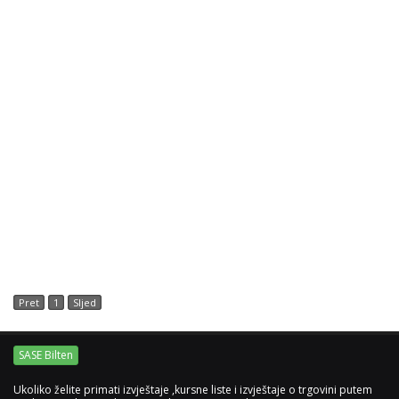
Pret
1
Sljed
SASE Bilten
Ukoliko želite primati izvještaje ,kursne liste i izvještaje o trgovini putem