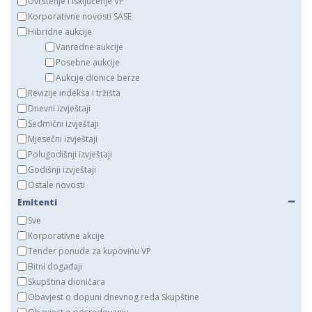
Uvrštenje i isključenje VP
Korporativne novosti SASE
Hibridne aukcije
Vanredne aukcije
Posebne aukcije
Aukcije dionice berze
Revizije indeksa i tržišta
Dnevni izvještaji
Sedmični izvještaji
Mjesečni izvještaji
Polugodišnji izvještaji
Godišnji izvještaji
Ostale novosti
Emitenti
Sve
Korporativne akcije
Tender ponude za kupovinu VP
Bitni događaji
Skupština dioničara
Obavjest o dopuni dnevnog reda Skupštine