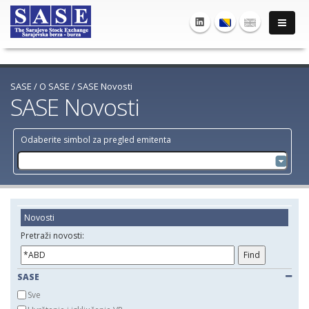
SASE
/
O SASE
/
SASE Novosti
SASE Novosti
Odaberite simbol za pregled emitenta
Novosti
Pretraži novosti:
SASE
Sve