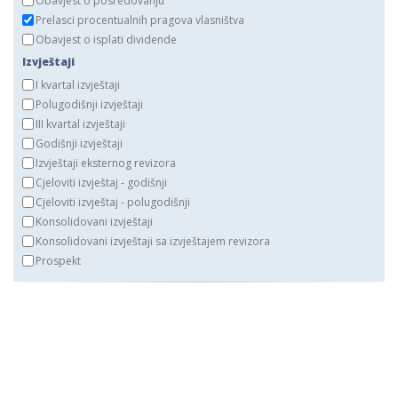
Obavjest o posredovanju
Prelasci procentualnih pragova vlasništva
Obavjest o isplati dividende
Izvještaji
I kvartal izvještaji
Polugodišnji izvještaji
III kvartal izvještaji
Godišnji izvještaji
Izvještaji eksternog revizora
Cjeloviti izvještaj - godišnji
Cjeloviti izvještaj - polugodišnji
Konsolidovani izvještaji
Konsolidovani izvještaji sa izvještajem revizora
Prospekt