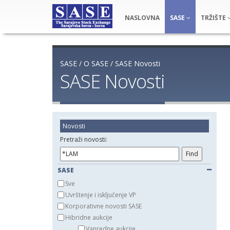
NASLOVNA
SASE
TRŽIŠTE
SASE
/
O SASE
/
SASE Novosti
SASE Novosti
Novosti
Pretraži novosti:
SASE
Sve
Uvrštenje i isključenje VP
Korporativne novosti SASE
Hibridne aukcije
Vanredne aukcije