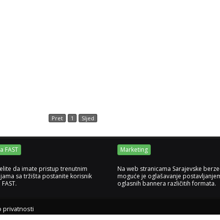
Pret
1
Sljed
ja FAST
Marketing
elite da imate pristup trenutnim
Na web stranicama Sarajevske berze
jama sa tržišta postanite korisnik
moguće je oglašavanje postavljanje
e FAST.
oglasnih bannera različitih formata.
o privatnosti