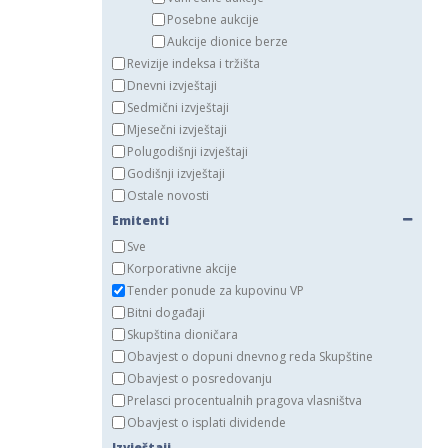
Posebne aukcije
Aukcije dionice berze
Revizije indeksa i tržišta
Dnevni izvještaji
Sedmični izvještaji
Mjesečni izvještaji
Polugodišnji izvještaji
Godišnji izvještaji
Ostale novosti
Emitenti
Sve
Korporativne akcije
Tender ponude za kupovinu VP
Bitni događaji
Skupština dioničara
Obavjest o dopuni dnevnog reda Skupštine
Obavjest o posredovanju
Prelasci procentualnih pragova vlasništva
Obavjest o isplati dividende
Izvještaji