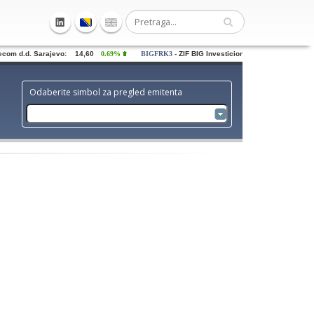
om d.d. Sarajevo: 14,60
0.69%
BIGFRK3
- ZIF BIG Investiciona grupa dd Sarajevo: 
Odaberite simbol za pregled emitenta