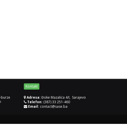
Kontakt
-burze
Adresa:
Đoke Mazalića 4/I, Sarajevo
m
Telefon:
(387) 33 251-460
Email:
contact@sase.ba