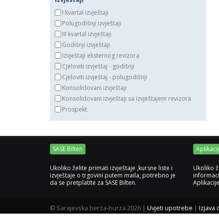
I kvartal izvještaji
Polugodišnji izvještaji
III kvartal izvještaji
Godišnji izvještaji
Izvještaji eksternog revizora
Cjeloviti izvještaj - godišnji
Cjeloviti izvještaj - polugodišnji
Konsolidovani izvještaji
Konsolidovani izvještaji sa izvještajem revizora
Prospekt
SASE Bilten
Aplikaci
Ukoliko želite primati izvještaje ,kursne liste i
Ukoliko ž
izvještaje o trgovini putem maila, potrebno je
informaci
da se pretplatite za SASE Bilten.
Aplikacij
©
Sarajevska berza-burza 2026
|
Uvjeti upotrebe
|
Izjava 