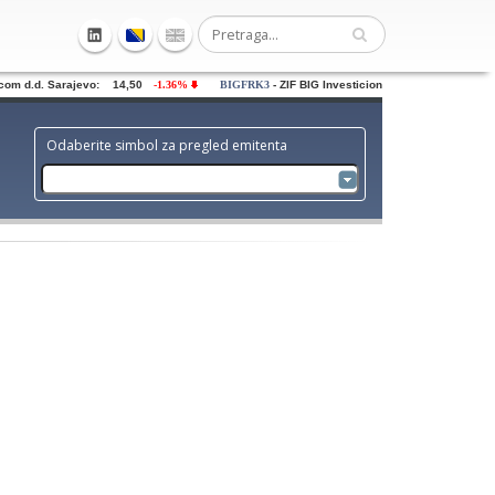
m d.d. Sarajevo: 14,50
-1.36%
BIGFRK3
- ZIF BIG Investiciona grupa dd Sarajevo: 
Odaberite simbol za pregled emitenta