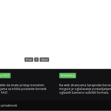
Pret
1
Sljed
ja FAST
Marketing
elite da imate pristup trenutnim
Na web stranicama Sarajevske berze
jama sa tržišta postanite korisnik
moguće je oglašavanje postavljanje
e FAST.
oglasnih bannera različitih formata.
o privatnosti