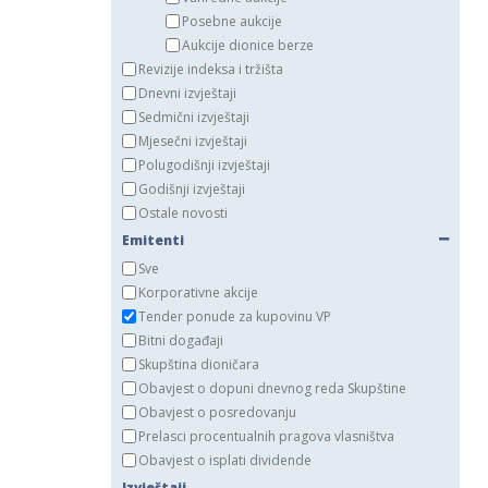
Posebne aukcije
Aukcije dionice berze
Revizije indeksa i tržišta
Dnevni izvještaji
Sedmični izvještaji
Mjesečni izvještaji
Polugodišnji izvještaji
Godišnji izvještaji
Ostale novosti
Emitenti
Sve
Korporativne akcije
Tender ponude za kupovinu VP
Bitni događaji
Skupština dioničara
Obavjest o dopuni dnevnog reda Skupštine
Obavjest o posredovanju
Prelasci procentualnih pragova vlasništva
Obavjest o isplati dividende
Izvještaji