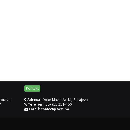
Kontakt
-burze
Adresa:
Đoke Mazalića 4/I, Sarajevo
m
Telefon:
(387) 33 251-460
Email:
contact@sase.ba