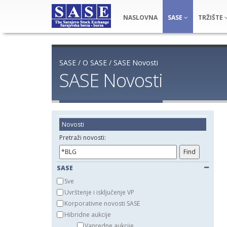
NASLOVNA
SASE
TRŽIŠTE
SASE
/
O SASE
/
SASE Novosti
SASE Novosti
Novosti
Pretraži novosti:
SASE
Sve
Uvrštenje i isključenje VP
Korporativne novosti SASE
Hibridne aukcije
Vanredne aukcije