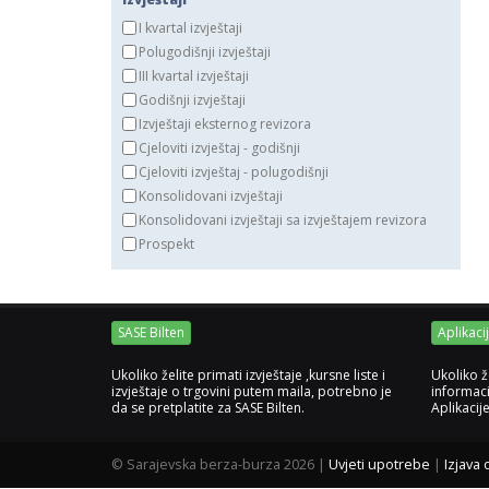
I kvartal izvještaji
Polugodišnji izvještaji
III kvartal izvještaji
Godišnji izvještaji
Izvještaji eksternog revizora
Cjeloviti izvještaj - godišnji
Cjeloviti izvještaj - polugodišnji
Konsolidovani izvještaji
Konsolidovani izvještaji sa izvještajem revizora
Prospekt
SASE Bilten
Aplikaci
Ukoliko želite primati izvještaje ,kursne liste i
Ukoliko ž
izvještaje o trgovini putem maila, potrebno je
informaci
da se pretplatite za SASE Bilten.
Aplikacij
©
Sarajevska berza-burza 2026
|
Uvjeti upotrebe
|
Izjava 