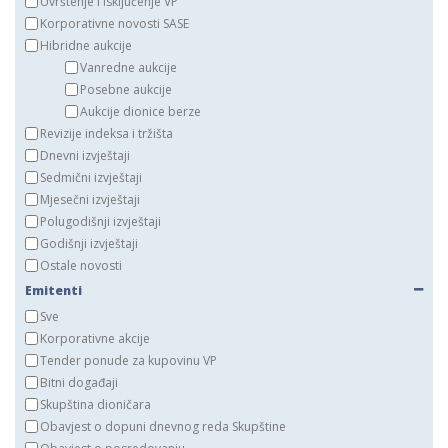
Uvrštenje i isključenje VP
Korporativne novosti SASE
Hibridne aukcije
Vanredne aukcije
Posebne aukcije
Aukcije dionice berze
Revizije indeksa i tržišta
Dnevni izvještaji
Sedmični izvještaji
Mjesečni izvještaji
Polugodišnji izvještaji
Godišnji izvještaji
Ostale novosti
Emitenti
Sve
Korporativne akcije
Tender ponude za kupovinu VP
Bitni događaji
Skupština dioničara
Obavjest o dopuni dnevnog reda Skupštine