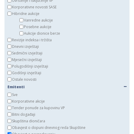
Uvrštenje i isključenje VP
Korporativne novosti SASE
Hibridne aukcije
Vanredne aukcije
Posebne aukcije
Aukcije dionice berze
Revizije indeksa i tržišta
Dnevni izvještaji
Sedmični izvještaji
Mjesečni izvještaji
Polugodišnji izvještaji
Godišnji izvještaji
Ostale novosti
Emitenti
Sve
Korporativne akcije
Tender ponude za kupovinu VP
Bitni događaji
Skupština dioničara
Obavjest o dopuni dnevnog reda Skupštine