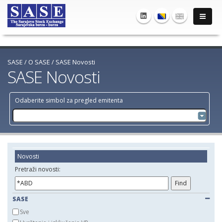
SASE
/
O SASE
/
SASE Novosti
SASE Novosti
Odaberite simbol za pregled emitenta
Novosti
Pretraži novosti:
SASE
Sve