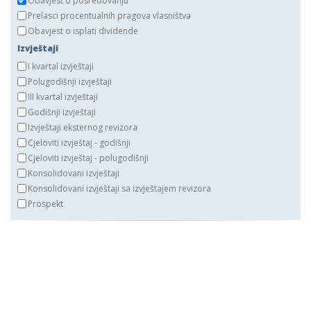
Obavjest o posredovanju
Prelasci procentualnih pragova vlasništva
Obavjest o isplati dividende
Izvještaji
I kvartal izvještaji
Polugodišnji izvještaji
III kvartal izvještaji
Godišnji izvještaji
Izvještaji eksternog revizora
Cjeloviti izvještaj - godišnji
Cjeloviti izvještaj - polugodišnji
Konsolidovani izvještaji
Konsolidovani izvještaji sa izvještajem revizora
Prospekt