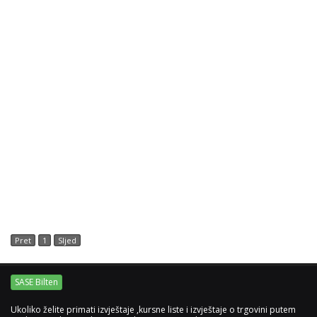
Pret
1
Sljed
SASE Bilten
Ukoliko želite primati izvještaje ,kursne liste i izvještaje o trgovini putem