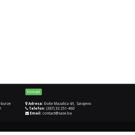
Kontakt
-burze
Adresa:
Đoke Mazalića 4/I, Sarajevo
m
Telefon:
(387) 33 251-460
Email:
contact@sase.ba