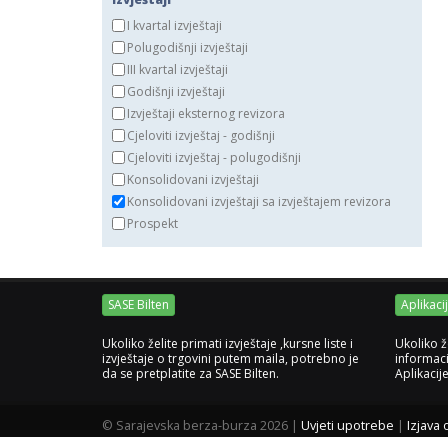
I kvartal izvještaji
Polugodišnji izvještaji
III kvartal izvještaji
Godišnji izvještaji
Izvještaji eksternog revizora
Cjeloviti izvještaj - godišnji
Cjeloviti izvještaj - polugodišnji
Konsolidovani izvještaji
Konsolidovani izvještaji sa izvještajem revizora
Prospekt
SASE Bilten
Aplikaci
Ukoliko želite primati izvještaje ,kursne liste i
Ukoliko ž
izvještaje o trgovini putem maila, potrebno je
informaci
da se pretplatite za SASE Bilten.
Aplikacij
©
Sarajevska berza-burza 2026
|
Uvjeti upotrebe
|
Izjava 