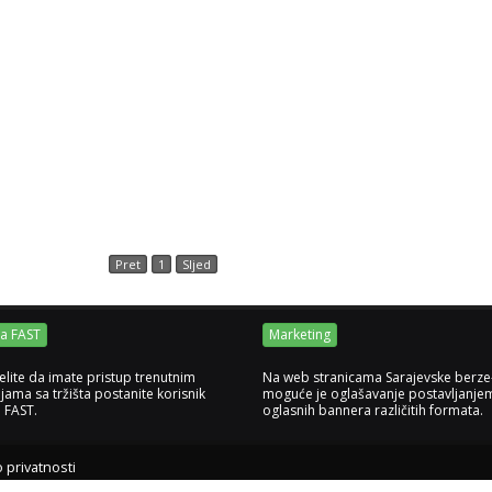
Pret
1
Sljed
ja FAST
Marketing
elite da imate pristup trenutnim
Na web stranicama Sarajevske berze
jama sa tržišta postanite korisnik
moguće je oglašavanje postavljanje
e FAST.
oglasnih bannera različitih formata.
o privatnosti