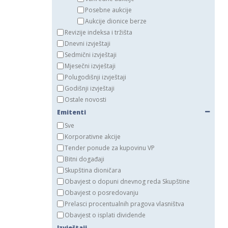
Posebne aukcije
Aukcije dionice berze
Revizije indeksa i tržišta
Dnevni izvještaji
Sedmični izvještaji
Mjesečni izvještaji
Polugodišnji izvještaji
Godišnji izvještaji
Ostale novosti
Emitenti
Sve
Korporativne akcije
Tender ponude za kupovinu VP
Bitni događaji
Skupština dioničara
Obavjest o dopuni dnevnog reda Skupštine
Obavjest o posredovanju
Prelasci procentualnih pragova vlasništva
Obavjest o isplati dividende
Izvještaji