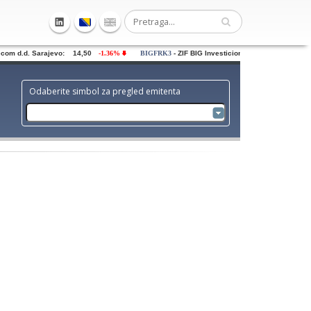
m d.d. Sarajevo: 14,50
-1.36%
BIGFRK3
- ZIF BIG Investiciona grupa dd Sarajevo: 
Odaberite simbol za pregled emitenta