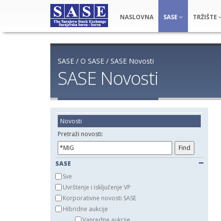
NASLOVNA
SASE
TRŽIŠTE
SASE
/
O SASE
/
SASE Novosti
SASE Novosti
Novosti
Pretraži novosti:
SASE
Sve
Uvrštenje i isključenje VP
Korporativne novosti SASE
Hibridne aukcije
Vanredne aukcije