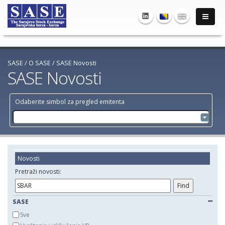
SASE
/
O SASE
/
SASE Novosti
SASE Novosti
Odaberite simbol za pregled emitenta
Novosti
Pretraži novosti:
SASE
Sve