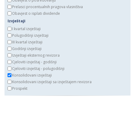
Obavjest o posredovanju
Prelasci procentualnih pragova vlasništva
Obavjest o isplati dividende
Izvještaji
I kvartal izvještaji
Polugodišnji izvještaji
III kvartal izvještaji
Godišnji izvještaji
Izvještaji eksternog revizora
Cjeloviti izvještaj - godišnji
Cjeloviti izvještaj - polugodišnji
Konsolidovani izvještaji
Konsolidovani izvještaji sa izvještajem revizora
Prospekt