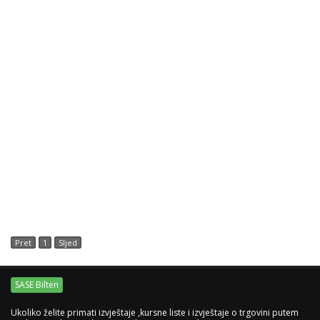
Pret
1
Sljed
SASE Bilten
Ukoliko želite primati izvještaje ,kursne liste i izvještaje o trgovini putem