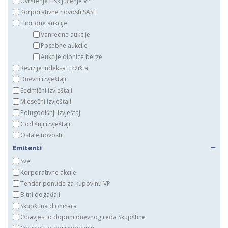
Uvrštenje i isključenje VP
Korporativne novosti SASE
Hibridne aukcije
Vanredne aukcije
Posebne aukcije
Aukcije dionice berze
Revizije indeksa i tržišta
Dnevni izvještaji
Sedmični izvještaji
Mjesečni izvještaji
Polugodišnji izvještaji
Godišnji izvještaji
Ostale novosti
Emitenti
Sve
Korporativne akcije
Tender ponude za kupovinu VP
Bitni događaji
Skupština dioničara
Obavjest o dopuni dnevnog reda Skupštine