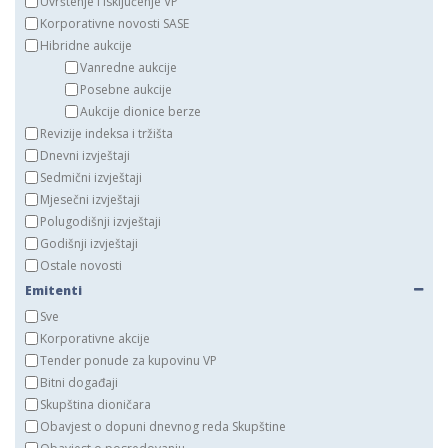
Uvrštenje i isključenje VP
Korporativne novosti SASE
Hibridne aukcije
Vanredne aukcije
Posebne aukcije
Aukcije dionice berze
Revizije indeksa i tržišta
Dnevni izvještaji
Sedmični izvještaji
Mjesečni izvještaji
Polugodišnji izvještaji
Godišnji izvještaji
Ostale novosti
Emitenti
Sve
Korporativne akcije
Tender ponude za kupovinu VP
Bitni događaji
Skupština dioničara
Obavjest o dopuni dnevnog reda Skupštine