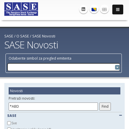
SASE
/
O SASE
/
SASE Novosti
SASE Novosti
Odaberite simbol za pregled emitenta
Novosti
Pretraži novosti:
SASE
Sve