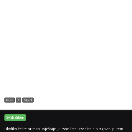
Pret
1
Sljed
SASE Bilten
Ukoliko želite primati izvještaje ,kursne liste i izvještaje o trgovini putem