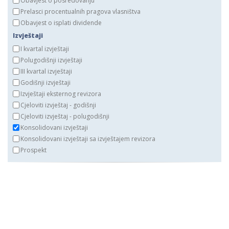
Obavjest o posredovanju
Prelasci procentualnih pragova vlasništva
Obavjest o isplati dividende
Izvještaji
I kvartal izvještaji
Polugodišnji izvještaji
III kvartal izvještaji
Godišnji izvještaji
Izvještaji eksternog revizora
Cjeloviti izvještaj - godišnji
Cjeloviti izvještaj - polugodišnji
Konsolidovani izvještaji
Konsolidovani izvještaji sa izvještajem revizora
Prospekt