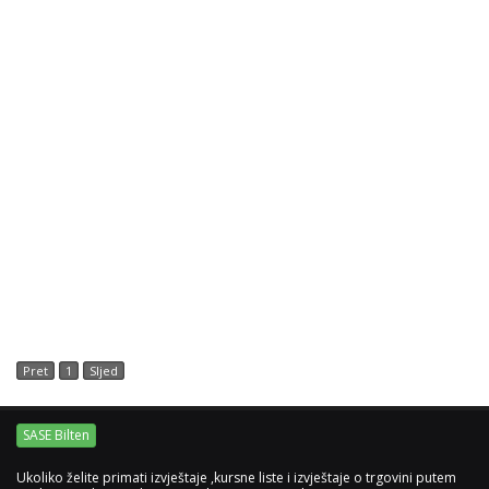
Pret
1
Sljed
SASE Bilten
Ukoliko želite primati izvještaje ,kursne liste i izvještaje o trgovini putem