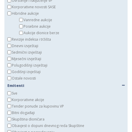
Uvrštenje i isključenje VP
Korporativne novosti SASE
Hibridne aukcije
Vanredne aukcije
Posebne aukcije
Aukcije dionice berze
Revizije indeksa i tržišta
Dnevni izvještaji
Sedmični izvještaji
Mjesečni izvještaji
Polugodišnji izvještaji
Godišnji izvještaji
Ostale novosti
Emitenti
Sve
Korporativne akcije
Tender ponude za kupovinu VP
Bitni događaji
Skupština dioničara
Obavjest o dopuni dnevnog reda Skupštine