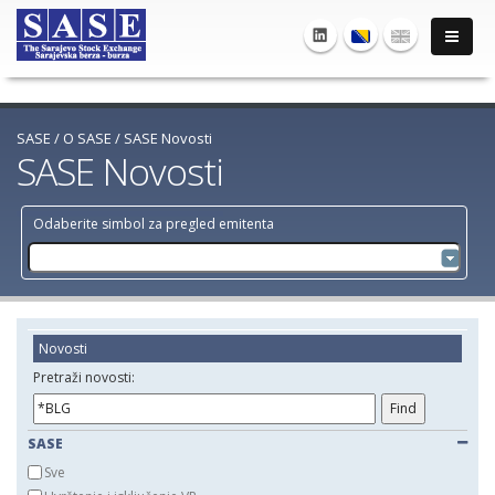
SASE
/
O SASE
/
SASE Novosti
SASE Novosti
Odaberite simbol za pregled emitenta
Novosti
Pretraži novosti:
SASE
Sve