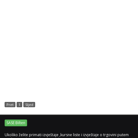
Pret
1
Sljed
SASE Bilten
Ukoliko želite primati izvještaje ,kursne liste i izvještaje o trgovini putem