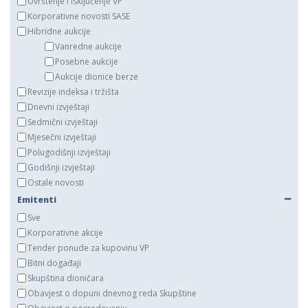
Uvrštenje i isključenje VP
Korporativne novosti SASE
Hibridne aukcije
Vanredne aukcije
Posebne aukcije
Aukcije dionice berze
Revizije indeksa i tržišta
Dnevni izvještaji
Sedmični izvještaji
Mjesečni izvještaji
Polugodišnji izvještaji
Godišnji izvještaji
Ostale novosti
Emitenti
Sve
Korporativne akcije
Tender ponude za kupovinu VP
Bitni događaji
Skupština dioničara
Obavjest o dopuni dnevnog reda Skupštine