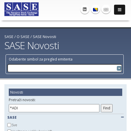
SASE
/
O SASE
/
SASE Novosti
SASE Novosti
Odaberite simbol za pregled emitenta
Novosti
Pretraži novosti:
SASE
Sve