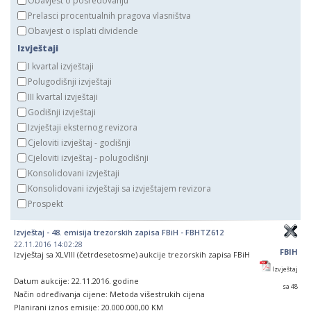
Obavjest o posredovanju
Prelasci procentualnih pragova vlasništva
Obavjest o isplati dividende
Izvještaji
I kvartal izvještaji
Polugodišnji izvještaji
III kvartal izvještaji
Godišnji izvještaji
Izvještaji eksternog revizora
Cjeloviti izvještaj - godišnji
Cjeloviti izvještaj - polugodišnji
Konsolidovani izvještaji
Konsolidovani izvještaji sa izvještajem revizora
Prospekt
Izvještaj - 48. emisija trezorskih zapisa FBiH - FBHTZ612
22.11.2016 14:02:28
FBIH
Izvještaj sa XLVIII (četrdesetosme) aukcije trezorskih zapisa FBiH
Izvještaj
Datum aukcije: 22.11.2016. godine
sa 48
Način određivanja cijene: Metoda višestrukih cijena
Planirani iznos emisije: 20.000.000,00 KM