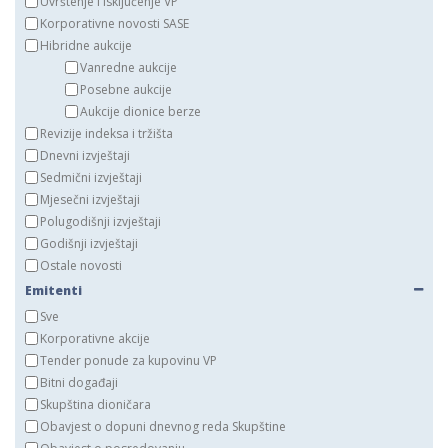
Uvrštenje i isključenje VP
Korporativne novosti SASE
Hibridne aukcije
Vanredne aukcije
Posebne aukcije
Aukcije dionice berze
Revizije indeksa i tržišta
Dnevni izvještaji
Sedmični izvještaji
Mjesečni izvještaji
Polugodišnji izvještaji
Godišnji izvještaji
Ostale novosti
Emitenti
Sve
Korporativne akcije
Tender ponude za kupovinu VP
Bitni događaji
Skupština dioničara
Obavjest o dopuni dnevnog reda Skupštine