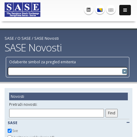
SASE
/
O SASE
/
SASE Novosti
SASE Novosti
Odaberite simbol za pregled emitenta
Novosti
Pretraži novosti:
SASE
Sve