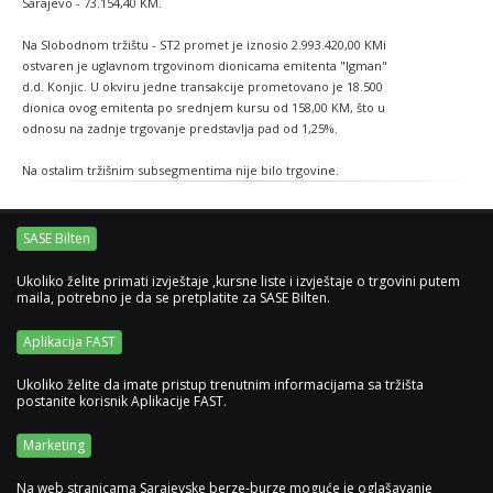
Sarajevo - 73.154,40 KM.
Na Slobodnom tržištu - ST2 promet je iznosio 2.993.420,00 KMi
ostvaren je uglavnom trgovinom dionicama emitenta "Igman"
d.d. Konjic. U okviru jedne transakcije prometovano je 18.500
dionica ovog emitenta po srednjem kursu od 158,00 KM, što u
odnosu na zadnje trgovanje predstavlja pad od 1,25%.
Na ostalim tržišnim subsegmentima nije bilo trgovine.
SASE Bilten
Ukoliko želite primati izvještaje ,kursne liste i izvještaje o trgovini putem
maila, potrebno je da se pretplatite za SASE Bilten.
Aplikacija FAST
Ukoliko želite da imate pristup trenutnim informacijama sa tržišta
postanite korisnik Aplikacije FAST.
Marketing
Na web stranicama Sarajevske berze-burze moguće je oglašavanje