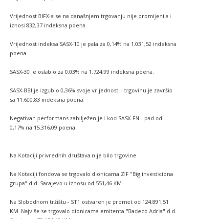
Vrijednost BIFX-a se na današnjem trgovanju nije promijenila i
iznosi 832,37 indeksna poena.
Vrijednost indeksa SASX-10 je pala za 0,14% na 1.031,52 indeksna
poena.
SASX-30 je oslabio za 0,03% na 1.724,99 indeksna poena.
SASX-BBI je izgubio 0,36% svoje vrijednosti i trgovinu je završio
sa 11.600,83 indeksna poena.
Negativan performans zabilježen je i kod SASX-FN - pad od
0,17% na 15.316,09 poena.
Na Kotaciji privrednih društava nije bilo trgovine.
Na Kotaciji fondova se trgovalo dionicama ZIF "Big investiciona
grupa" d.d. Sarajevo u iznosu od 551,46 KM.
Na Slobodnom tržištu - ST1 ostvaren je promet od 124.891,51
KM. Najviše se trgovalo dionicama emitenta "Badeco Adria" d.d.