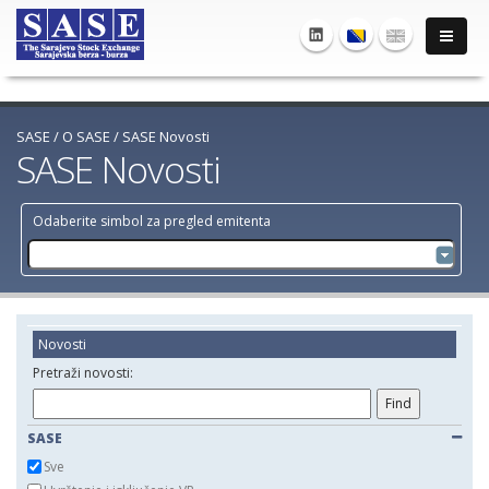
SASE
/
O SASE
/
SASE Novosti
SASE Novosti
Odaberite simbol za pregled emitenta
Novosti
Pretraži novosti:
SASE
Sve