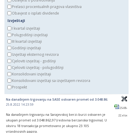
Obavjest o posredovanju
Prelasci procentualnih pragova vlasništva
Obavjest o isplati dividende
Izvještaji
I kvartal izvještaji
Polugodišnji izvještaji
III kvartal izvještaji
Godišnji izvještaji
Izvještaji eksternog revizora
Cjeloviti izvještaj - godišnji
Cjeloviti izvještaj - polugodišnji
Konsolidovani izvještaji
Konsolidovani izvještaji sa izvještajem revizora
Prospekt
Na današnjem trgovanju na SASE ostvaren promet od 3.048.862,97 KM
25.8.2022 14:23:59
25-08-
Na današnjem trgovanju na Sarajevskoj berzi-burzi ostvaren je
22.xlsx
ukupan promet od 3.048.862,97 (redovna berzanska trgovina). U
okviru 18 transakcija prometovano je ukupno 23.105
vrijednosnih papira.