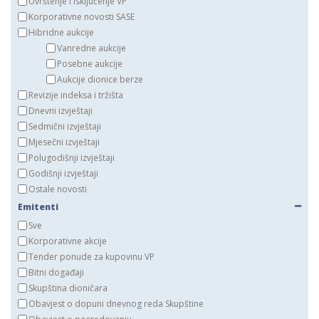
Uvrštenje i isključenje VP
Korporativne novosti SASE
Hibridne aukcije
Vanredne aukcije
Posebne aukcije
Aukcije dionice berze
Revizije indeksa i tržišta
Dnevni izvještaji
Sedmični izvještaji
Mjesečni izvještaji
Polugodišnji izvještaji
Godišnji izvještaji
Ostale novosti
Emitenti
Sve
Korporativne akcije
Tender ponude za kupovinu VP
Bitni događaji
Skupština dioničara
Obavjest o dopuni dnevnog reda Skupštine