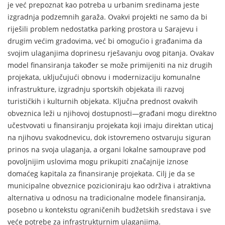
je već prepoznat kao potreba u urbanim sredinama jeste
izgradnja podzemnih garaža. Ovakvi projekti ne samo da bi
riješili problem nedostatka parking prostora u Sarajevu i
drugim većim gradovima, već bi omogućio i građanima da
svojim ulaganjima doprinesu rješavanju ovog pitanja. Ovakav
model finansiranja također se može primijeniti na niz drugih
projekata, uključujući obnovu i modernizaciju komunalne
infrastrukture, izgradnju sportskih objekata ili razvoj
turističkih i kulturnih objekata. Ključna prednost ovakvih
obveznica leži u njihovoj dostupnosti—građani mogu direktno
učestvovati u finansiranju projekata koji imaju direktan uticaj
na njihovu svakodnevicu, dok istovremeno ostvaruju siguran
prinos na svoja ulaganja, a organi lokalne samouprave pod
povoljnijim uslovima mogu prikupiti značajnije iznose
domaćeg kapitala za finansiranje projekata. Cilj je da se
municipalne obveznice pozicioniraju kao održiva i atraktivna
alternativa u odnosu na tradicionalne modele finansiranja,
posebno u kontekstu ograničenih budžetskih sredstava i sve
veće potrebe za infrastrukturnim ulaganjima.