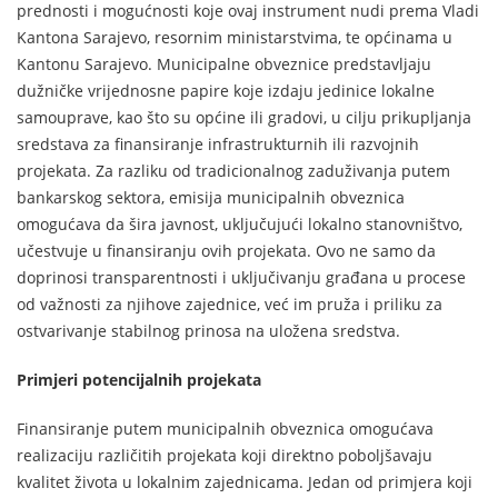
prednosti i mogućnosti koje ovaj instrument nudi prema Vladi
Kantona Sarajevo, resornim ministarstvima, te općinama u
Kantonu Sarajevo. Municipalne obveznice predstavljaju
dužničke vrijednosne papire koje izdaju jedinice lokalne
samouprave, kao što su općine ili gradovi, u cilju prikupljanja
sredstava za finansiranje infrastrukturnih ili razvojnih
projekata. Za razliku od tradicionalnog zaduživanja putem
bankarskog sektora, emisija municipalnih obveznica
omogućava da šira javnost, uključujući lokalno stanovništvo,
učestvuje u finansiranju ovih projekata. Ovo ne samo da
doprinosi transparentnosti i uključivanju građana u procese
od važnosti za njihove zajednice, već im pruža i priliku za
ostvarivanje stabilnog prinosa na uložena sredstva.
Primjeri potencijalnih projekata
Finansiranje putem municipalnih obveznica omogućava
realizaciju različitih projekata koji direktno poboljšavaju
kvalitet života u lokalnim zajednicama. Jedan od primjera koji