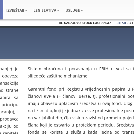
IZVJEŠTAJI
LEGISLATIVA
USLUGE
THE SARAJEVO STOCK EXCHANGE:
BHTSR
- BH Te
nanje) je
Sistem obračuna i poravnanja u FBiH u vezi sa 
e obaveza
slijedeće zaštitne mehanizme:
ansakcija
Garantni fond pri Registru vrijednosnih papira u F
od strane
članovi RVP-a (= članovi Berze, tj. profesionalni pos
apira sa
imaju obavezu uplaćivati sredstva u ovaj fond. Ulog s
 principu
na fiksni dio, koji je jednak za sve profesionalne posr
ćanju), i
na varijabilni dio, čija visina zavisi od prometa poj
 prodavca
člana koji je ostvario u proteklom periodu. Sredstva
akciju od
fonda se koriste u slučaju kada jedna od transa
 kapitala