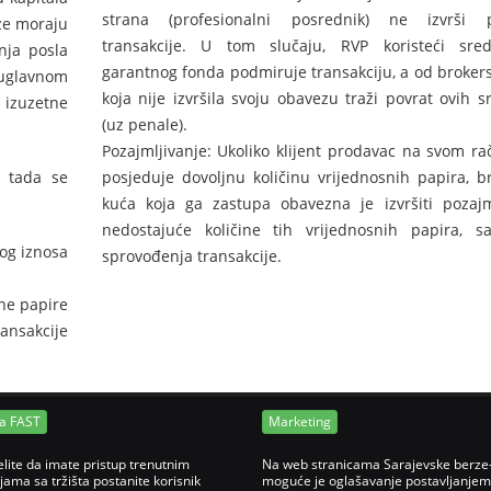
strana (profesionalni posrednik) ne izvrši p
ze moraju
transakcije. U tom slučaju, RVP koristeći sred
nja posla
garantnog fonda podmiruje transakciju, a od broker
 uglavnom
koja nije izvršila svoju obavezu traži povrat ovih s
 izuzetne
(uz penale).
Pozajmljivanje: Ukoliko klijent prodavac na svom r
( tada se
posjeduje dovoljnu količinu vrijednosnih papira, b
kuća koja ga zastupa obavezna je izvršiti pozajm
nedostajuće količine tih vrijednosnih papira, s
nog iznosa
sprovođenja transakcije.
sne papire
ansakcije
ja FAST
Marketing
elite da imate pristup trenutnim
Na web stranicama Sarajevske berze
jama sa tržišta postanite korisnik
moguće je oglašavanje postavljanjem