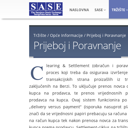
NASLOVNA
SASE
TRŽIŠTE
Tržište
/
Opće Informacije
/
Prijeboj i Poravnanje
Prijeboj i Poravnanje
C
learing & Settlement (obračun i porav
proces koji treba da osigurava izvršenj
transakcijskih strana proizašlih iz tr
zaključenih na Berzi. To uključuje prenos novca 
kupca na prodavca, te prenos vrijednosnih p
prodavca na kupca. Ovaj sistem funkcionira po
„delivery versus payment“ (isporuka nasuprot pla
znači da se vrijednosni papiri prebacuju sa računa
na račun kupca tek nakon prenosa novca za trans
kupca prema prodavcu. Settlement-ciklus na tržištu