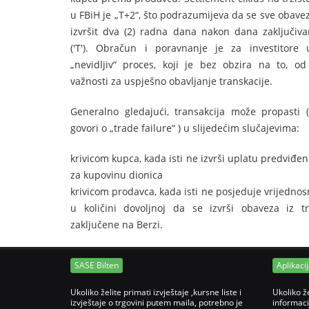
u FBiH je „T+2“, što podrazumijeva da se sve obave
izvršit dva (2) radna dana nakon dana zaključiva
('T'). Obračun i poravnanje je za investitore
„nevidljiv“ proces, koji je bez obzira na to, od
važnosti za uspješno obavljanje transkacije.
Generalno gledajući, transakcija može propasti 
govori o „trade failure“ ) u slijedećim slučajevima:
krivicom kupca, kada isti ne izvrši uplatu predviđe
za kupovinu dionica
krivicom prodavca, kada isti ne posjeduje vrijedno
u količini dovoljnoj da se izvrši obaveza iz tr
zaključene na Berzi.
SASE Bilten
Aplikaci
Ukoliko želite primati izvještaje ,kursne liste i
Ukoliko ž
izvještaje o trgovini putem maila, potrebno je
informaci