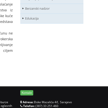
laćanje
Berzanski nadzor
stva iz
ske kuće
Edukacija
redstava
ačunu ne
rokerska
ljivanje
a ciljem
Kontakt
-burze
Adresa:
Đoke Mazalića 4/I, Sarajevo
 oglasnih
Telefon:
(387) 33 251-460