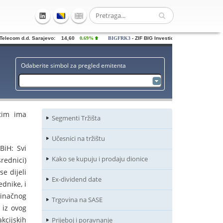
lecom d.d. Sarajevo: 14,60
0.69%
BIGFRK3
- ZIF BIG Investiciona grupa dd Saraje
Odaberite simbol za pregled emitenta
tim ima
Segmenti Tržišta
Učesnici na tržištu
BiH: Svi
Kako se kupuju i prodaju dionice
rednici)
e dijeli
Ex-dividend date
ednike, i
edinačnog
Trgovina na SASE
 iz ovog
kcijskih
Prijeboj i poravnanje