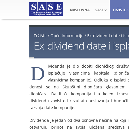
NASLOVNA
SASE
TRŽIŠTE
Tržište
/
Opće Informacije
/
Ex-dividend date i is
Ex-dividend date i isp
D
ividenda je dio dobiti dioničkog društv
isplaćuje vlasnicima kapitala (dioniča
vlasnicima kompanije). Odluka o isplati 
donosi se na Skupštini dioničara glasanjem p
dioničara. Da li če kompanija i u kojem iznosu 
dividendu zavisi od rezultata poslovanja i budući
razvoja date kompanije.
Dividenda je jedan od dva osnovna načina na koji i
ostvaruju prinos na svoja uložena sredstva (