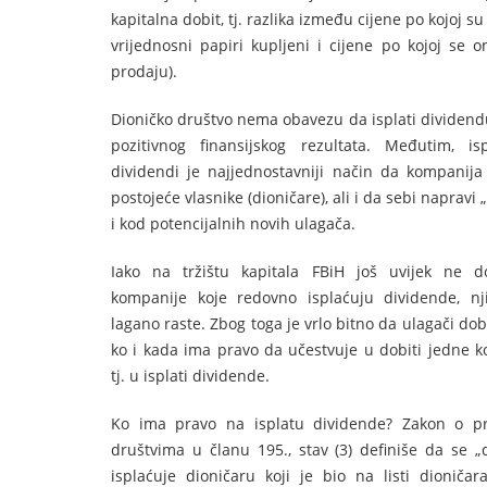
kapitalna dobit, tj. razlika između cijene po kojoj s
vrijednosni papiri kupljeni i cijene po kojoj se o
prodaju).
Dioničko društvo nema obavezu da isplati dividendu
pozitivnog finansijskog rezultata. Međutim, isp
dividendi je najjednostavniji način da kompanija 
postojeće vlasnike (dioničare), ali i da sebi napravi 
i kod potencijalnih novih ulagača.
Iako na tržištu kapitala FBiH još uvijek ne d
kompanije koje redovno isplaćuju dividende, nj
lagano raste. Zbog toga je vrlo bitno da ulagači do
ko i kada ima pravo da učestvuje u dobiti jedne k
tj. u isplati dividende.
Ko ima pravo na isplatu dividende? Zakon o p
društvima u članu 195., stav (3) definiše da se „
isplaćuje dioničaru koji je bio na listi dioniča