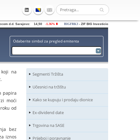
om d.d. Sarajevo: 14,50
-1.36%
BIGFRK3
- ZIF BIG Investiciona grupa dd Sarajevo:
Odaberite simbol za pregled emitenta
 koji na
Segmenti Tržišta
.
Učesnici na tržištu
h papira
Kako se kupuju i prodaju dionice
zi moći
 roku od
Ex-dividend date
Trgovina na SASE
nja bez
za iznos
Prijeboj i poravnanje