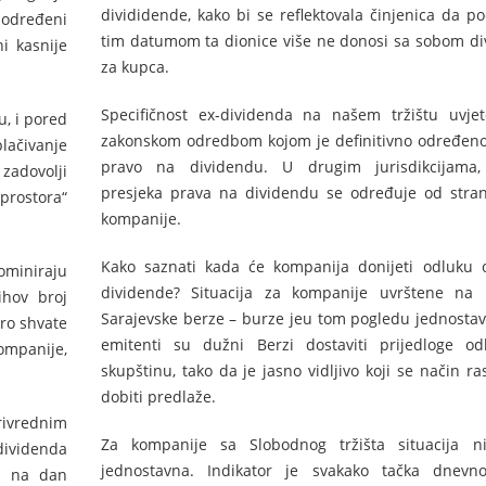
divididende, kako bi se reflektovala činjenica da po
u određeni
tim datumom ta dionice više ne donosi sa sobom d
ni kasnije
za kupca.
Specifičnost ex-dividenda na našem tržištu uvje
, i pored
zakonskom odredbom kojom je definitivno određen
lačivanje
pravo na dividendu. U drugim jurisdikcijama
zadovolji
presjeka prava na dividendu se određuje od stra
„prostora“
kompanije.
Kako saznati kada će kompanija donijeti odluku o
ominiraju
dividende? Situacija za kompanije uvrštene na K
ihov broj
Sarajevske berze – burze jeu tom pogledu jednostav
bro shvate
emitenti su dužni Berzi dostaviti prijedloge od
ompanije,
skupštinu, tako da je jasno vidljivo koji se način ra
dobiti predlaže.
rivrednim
Za kompanije sa Slobodnog tržišta situacija ni
dividenda
jednostavna. Indikator je svakako tačka dnevn
ra na dan