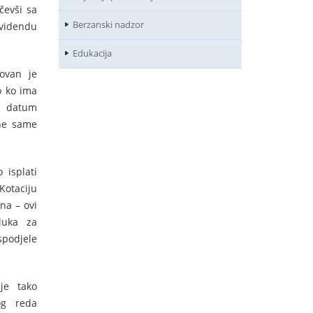
čevši sa
Berzanski nadzor
ividendu
Edukacija
tovan je
o ko ima
, datum
ne same
 isplati
otaciju
na – ovi
luka za
spodjele
je tako
og reda