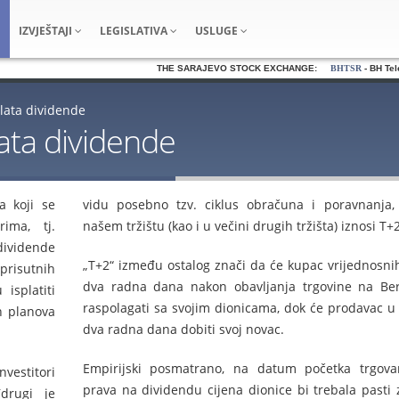
IZVJEŠTAJI
LEGISLATIVA
USLUGE
THE SARAJEVO STOCK EXCHANGE:
BHTSR
- BH Telec
plata dividende
lata dividende
a koji se
vidu posebno tzv. ciklus obračuna i poravnanja,
rima, tj.
našem tržištu (kao i u večini drugih tržišta) iznosi T+2
dividende
„T+2“ između ostalog znači da će kupac vrijednosni
risutnih
dva radna dana nakon obavljanja trgovine na Ber
isplatiti
raspolagati sa svojim dionicama, dok će prodavac u
h planova
dva radna dana dobiti svoj novac.
Empirijski posmatrano, na datum početka trgova
nvestitori
prava na dividendu cijena dionice bi trebala pasti 
drugi je