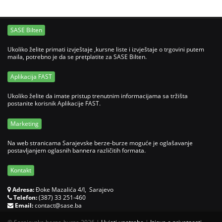
SASE Bilten
Ukoliko želite primati izvještaje ,kursne liste i izvještaje o trgovini putem
maila, potrebno je da se pretplatite za SASE Bilten.
Aplikacija FAST
Ukoliko želite da imate pristup trenutnim informacijama sa tržišta
postanite korisnik Aplikacije FAST.
Marketing
Na web stranicama Sarajevske berze-burze moguće je oglašavanje
postavljanjem oglasnih bannera različitih formata.
Kontakt
Adresa:
Đoke Mazalića 4/I, Sarajevo
Telefon:
(387) 33 251-460
Email:
contact@sase.ba
©
Sarajevska berza-burza 2026
|
Uvjeti upotrebe
|
Izjava o privatnosti