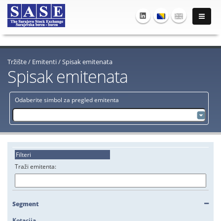
Tržište
/
Emitenti
/
Spisak emitenata
Spisak emitenata
Odaberite simbol za pregled emitenta
Filteri
Traži emitenta:
Segment
Kotacija