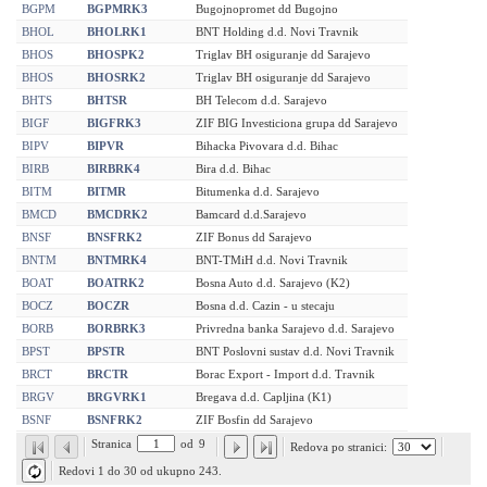
BGPM
BGPMRK3
Bugojnopromet dd Bugojno
BHOL
BHOLRK1
BNT Holding d.d. Novi Travnik
BHOS
BHOSPK2
Triglav BH osiguranje dd Sarajevo
BHOS
BHOSRK2
Triglav BH osiguranje dd Sarajevo
BHTS
BHTSR
BH Telecom d.d. Sarajevo
BIGF
BIGFRK3
ZIF BIG Investiciona grupa dd Sarajevo
BIPV
BIPVR
Bihacka Pivovara d.d. Bihac
BIRB
BIRBRK4
Bira d.d. Bihac
BITM
BITMR
Bitumenka d.d. Sarajevo
BMCD
BMCDRK2
Bamcard d.d.Sarajevo
BNSF
BNSFRK2
ZIF Bonus dd Sarajevo
BNTM
BNTMRK4
BNT-TMiH d.d. Novi Travnik
BOAT
BOATRK2
Bosna Auto d.d. Sarajevo (K2)
BOCZ
BOCZR
Bosna d.d. Cazin - u stecaju
BORB
BORBRK3
Privredna banka Sarajevo d.d. Sarajevo
BPST
BPSTR
BNT Poslovni sustav d.d. Novi Travnik
BRCT
BRCTR
Borac Export - Import d.d. Travnik
BRGV
BRGVRK1
Bregava d.d. Capljina (K1)
BSNF
BSNFRK2
ZIF Bosfin dd Sarajevo
Stranica
od
9
Redova po stranici:
Redovi 1 do 30 od ukupno 243.