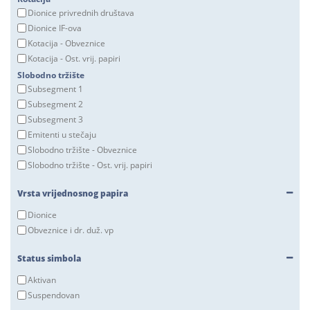
Dionice privrednih društava
Dionice IF-ova
Kotacija - Obveznice
Kotacija - Ost. vrij. papiri
Slobodno tržište
Subsegment 1
Subsegment 2
Subsegment 3
Emitenti u stečaju
Slobodno tržište - Obveznice
Slobodno tržište - Ost. vrij. papiri
Vrsta vrijednosnog papira
Dionice
Obveznice i dr. duž. vp
Status simbola
Aktivan
Suspendovan