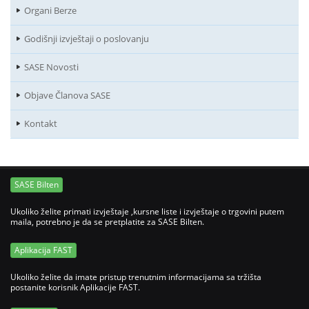
Organi Berze
Godišnji izvještaji o poslovanju
SASE Novosti
Objave Članova SASE
Kontakt
SASE Bilten
Ukoliko želite primati izvještaje ,kursne liste i izvještaje o trgovini putem
maila, potrebno je da se pretplatite za SASE Bilten.
Aplikacija FAST
Ukoliko želite da imate pristup trenutnim informacijama sa tržišta
postanite korisnik Aplikacije FAST.