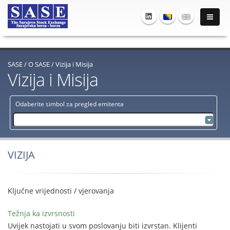
SASE
/
O SASE
/
Vizija i Misija
Vizija i Misija
Odaberite simbol za pregled emitenta
VIZIJA
Ključne vrijednosti / vjerovanja
Težnja ka izvrsnosti
Uvijek nastojati u svom poslovanju biti izvrstan. Klijenti