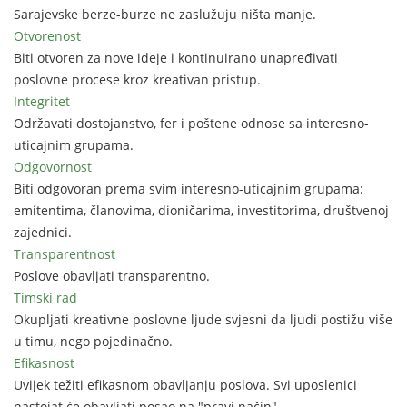
Sarajevske berze-burze ne zaslužuju ništa manje.
Otvorenost
Biti otvoren za nove ideje i kontinuirano unapređivati
poslovne procese kroz kreativan pristup.
Integritet
Održavati dostojanstvo, fer i poštene odnose sa interesno-
uticajnim grupama.
Odgovornost
Biti odgovoran prema svim interesno-uticajnim grupama:
emitentima, članovima, dioničarima, investitorima, društvenoj
zajednici.
Transparentnost
Poslove obavljati transparentno.
Timski rad
Okupljati kreativne poslovne ljude svjesni da ljudi postižu više
u timu, nego pojedinačno.
Efikasnost
Uvijek težiti efikasnom obavljanju poslova. Svi uposlenici
nastojat će obavljati posao na "pravi način".