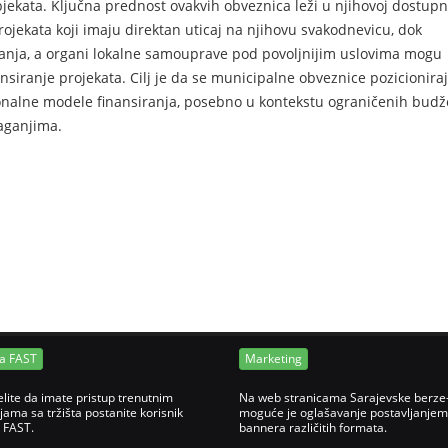
h objekata. Ključna prednost ovakvih obveznica leži u njihovoj dostup
ojekata koji imaju direktan uticaj na njihovu svakodnevicu, dok
ganja, a organi lokalne samouprave pod povoljnijim uslovima mogu
nsiranje projekata. Cilj je da se municipalne obveznice pozicionira
cionalne modele finansiranja, posebno u kontekstu ograničenih budž
laganjima.
ja FAST
Marketing
elite da imate pristup trenutnim
Na web stranicama Sarajevske berze
jama sa tržišta postanite korisnik
moguće je oglašavanje postavljanjem
e FAST.
bannera različitih formata.