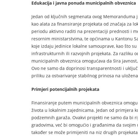
Edukacija i javna ponuda municipalnih obveznica
Jedan od ključnih segmenata ovog Memoranduma je
kao alata za finansiranje projekata od značaja za 
periodu aktivno raditi na prezentaciji prednosti i 
resornim ministarstvima, te općinama u Kantonu Sa
koje izdaju jedinice lokalne samouprave, kao što su o
infrastrukturnih ili razvojnih projekata. Za razlik
municipalnih obveznica omogućava da šira javnost, u
Ovo ne samo da doprinosi transparentnosti i uključ
priliku za ostvarivanje stabilnog prinosa na uložena
Primjeri potencijalnih projekata
Finansiranje putem municipalnih obveznica omogućava
života u lokalnim zajednicama. Jedan od primjera k
podzemnih garaža. Ovakvi projekti ne samo da bi ri
gradovima, već bi omogućio i građanima da svojim 
također se može primijeniti na niz drugih projekat