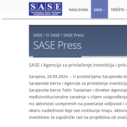
NASLOVNA
SASE
TRŽIŠTE
SASE
/
O SASE
/
SASE Press
SASE Press
SASE i Agencija za privlačenje investicija i 
Sarajevo, 24.09.2024. – U prostorijama Sarajevsk
Sarajevske berze i Agencije za privlačenje investic
Sarajevske berze Tahir Taslaman i direktor Agencij
međuinstitucionalne saradnje s ciljem unapređenja
niz aktivnosti usmjerenih na povećanje vidljivosti i 
okviru nadležnosti koje ove institucije imaju. Aktiv
investitore, te zajednički rad na projektima od znač