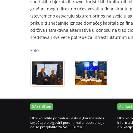
sportskih objekata ili razvoj turističkih i kulturni
građani mogu direktno učestvovati u finansiranju pr
istovremeno ostvaruju siguran prinos na svoja ula
prikupiti značajnije iznose domaćeg kapitala za fina
održiva i atraktivna alternativa u odnosu na tradi
sredstava i sve veće potrebe za infrastrukturnim u
Foto:
SASE Bilten
Aplikaci
Ukoliko želite primati izvještaje ,kursne liste i
Ukoliko ž
izvještaje o trgovini putem maila, potrebno je
informaci
da se pretplatite za SASE Bilten.
Aplikacij