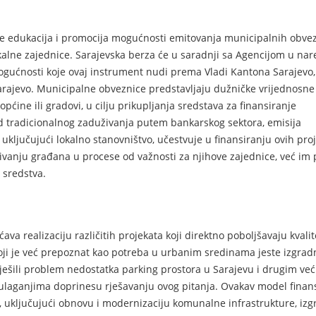
 edukacija i promocija mogućnosti emitovanja municipalnih obve
lokalne zajednice. Sarajevska berza će u saradnji sa Agencijom u n
mogućnosti koje ovaj instrument nudi prema Vladi Kantona Sarajevo,
rajevo. Municipalne obveznice predstavljaju dužničke vrijednosne
pćine ili gradovi, u cilju prikupljanja sredstava za finansiranje
u od tradicionalnog zaduživanja putem bankarskog sektora, emisija
ključujući lokalno stanovništvo, učestvuje u finansiranju ovih proj
ivanju građana u procese od važnosti za njihove zajednice, već im 
 sredstva.
 realizaciju različitih projekata koji direktno poboljšavaju kvalit
oji je već prepoznat kao potreba u urbanim sredinama jeste izgrad
ješili problem nedostatka parking prostora u Sarajevu i drugim ve
ulaganjima doprinesu rješavanju ovog pitanja. Ovakav model finan
a, uključujući obnovu i modernizaciju komunalne infrastrukture, iz