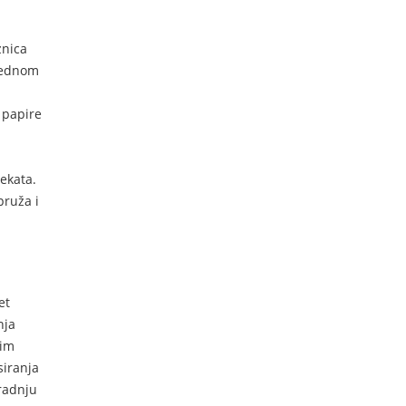
znica
arednom
 papire
ekata.
pruža i
et
nja
ćim
siranja
gradnju