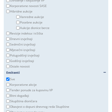
Uvrštenje i isključenje VP
Korporativne novosti SASE
Hibridne aukcije
Vanredne aukcije
Posebne aukcije
Aukcije dionice berze
Revizije indeksa i tržišta
Dnevni izvještaji
Sedmični izvještaji
Mjesečni izvještaji
Polugodišnji izvještaji
Godišnji izvještaji
Ostale novosti
Emitenti
Sve
Korporativne akcije
Tender ponude za kupovinu VP
Bitni događaji
Skupština dioničara
Obavjest o dopuni dnevnog reda Skupštine