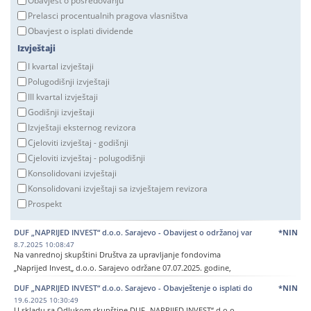
Obavjest o posredovanju
Prelasci procentualnih pragova vlasništva
Obavjest o isplati dividende
Izvještaji
I kvartal izvještaji
Polugodišnji izvještaji
III kvartal izvještaji
Godišnji izvještaji
Izvještaji eksternog revizora
Cjeloviti izvještaj - godišnji
Cjeloviti izvještaj - polugodišnji
Konsolidovani izvještaji
Konsolidovani izvještaji sa izvještajem revizora
Prospekt
DUF „NAPRIJED INVEST“ d.o.o. Sarajevo - Obavijest o održanoj vanrednoj skupštin
*NIN
8.7.2025 10:08:47
Na vanrednoj skupštini Društva za upravljanje fondovima
„Naprijed Invest„ d.o.o. Sarajevo održane 07.07.2025. godine,
donesene su slijedeće Odluke:
DUF „NAPRIJED INVEST“ d.o.o. Sarajevo - Obavještenje o isplati dobiti udjeličaru
*NIN
19.6.2025 10:30:49
- Donesena Odluka o razrješenju Odbora za reviziju društva, radi
U skladu sa Odlukom skupštine DUF „NAPRIJED INVEST“ d.o.o.