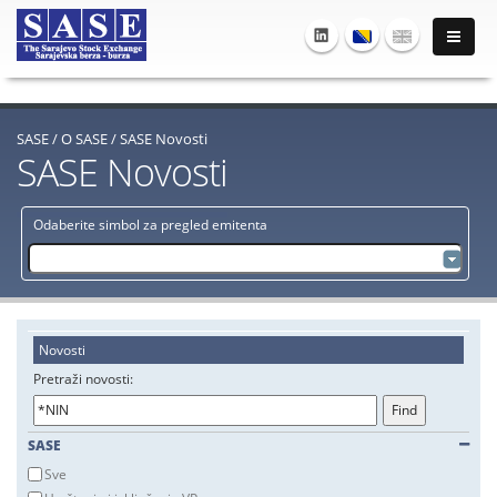
SASE
/
O SASE
/
SASE Novosti
SASE Novosti
Odaberite simbol za pregled emitenta
Novosti
Pretraži novosti:
SASE
Sve