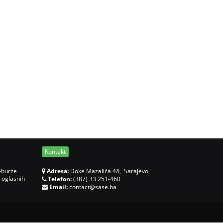
Kontakt
-burze
Adresa:
Đoke Mazalića 4/I, Sarajevo
 oglasnih
Telefon:
(387) 33 251-460
Email:
contact@sase.ba