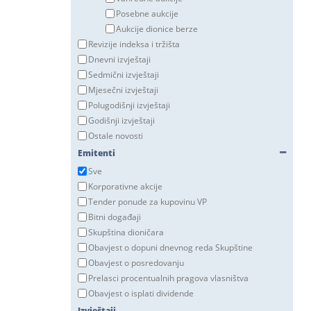
Posebne aukcije
Aukcije dionice berze
Revizije indeksa i tržišta
Dnevni izvještaji
Sedmični izvještaji
Mjesečni izvještaji
Polugodišnji izvještaji
Godišnji izvještaji
Ostale novosti
Emitenti
Sve
Korporativne akcije
Tender ponude za kupovinu VP
Bitni događaji
Skupština dioničara
Obavjest o dopuni dnevnog reda Skupštine
Obavjest o posredovanju
Prelasci procentualnih pragova vlasništva
Obavjest o isplati dividende
Izvještaji