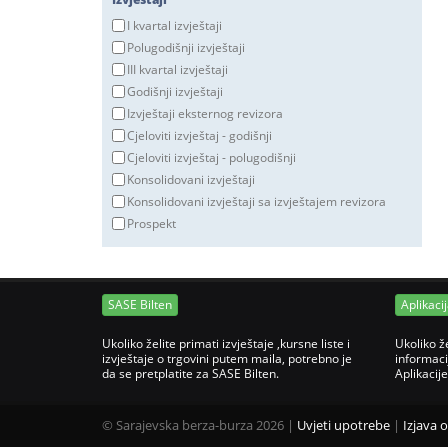
I kvartal izvještaji
Polugodišnji izvještaji
III kvartal izvještaji
Godišnji izvještaji
Izvještaji eksternog revizora
Cjeloviti izvještaj - godišnji
Cjeloviti izvještaj - polugodišnji
Konsolidovani izvještaji
Konsolidovani izvještaji sa izvještajem revizora
Prospekt
SASE Bilten
Aplikaci
Ukoliko želite primati izvještaje ,kursne liste i
Ukoliko ž
izvještaje o trgovini putem maila, potrebno je
informaci
da se pretplatite za SASE Bilten.
Aplikacij
©
Sarajevska berza-burza 2026
|
Uvjeti upotrebe
|
Izjava 