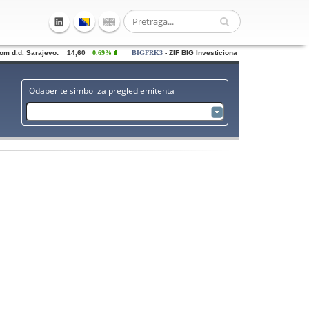
 d.d. Sarajevo: 14,60
0.69%
BIGFRK3
- ZIF BIG Investiciona grupa dd Sarajevo: 0
Odaberite simbol za pregled emitenta