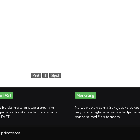
Pret
1
Sljed
ja FAST
Marketing
elite da imate pristup trenutnim
Na web stranicama Sarajevske berze
jama sa tržišta postanite korisnik
moguće je oglašavanje postavljanjem
e FAST.
bannera različitih formata.
o privatnosti