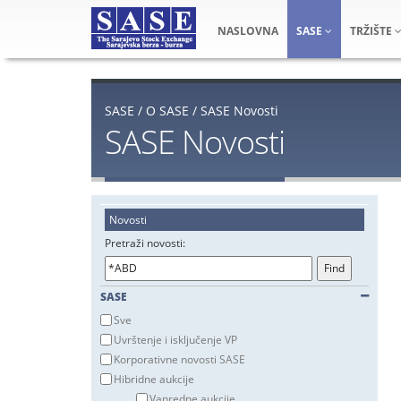
NASLOVNA
SASE
TRŽIŠTE
SASE
/
O SASE
/
SASE Novosti
SASE Novosti
Novosti
Pretraži novosti:
SASE
Sve
Uvrštenje i isključenje VP
Korporativne novosti SASE
Hibridne aukcije
Vanredne aukcije