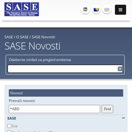
SASE
/
O SASE
/
SASE Novosti
SASE Novosti
Odaberite simbol za pregled emitenta
Novosti
Pretraži novosti:
SASE
Sve