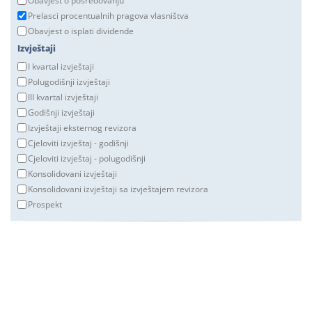
Obavjest o posredovanju
Prelasci procentualnih pragova vlasništva
Obavjest o isplati dividende
Izvještaji
I kvartal izvještaji
Polugodišnji izvještaji
III kvartal izvještaji
Godišnji izvještaji
Izvještaji eksternog revizora
Cjeloviti izvještaj - godišnji
Cjeloviti izvještaj - polugodišnji
Konsolidovani izvještaji
Konsolidovani izvještaji sa izvještajem revizora
Prospekt