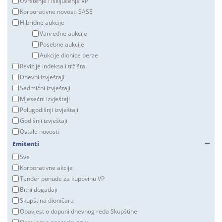
Uvrštenje i isključenje VP
Korporativne novosti SASE
Hibridne aukcije
Vanredne aukcije
Posebne aukcije
Aukcije dionice berze
Revizije indeksa i tržišta
Dnevni izvještaji
Sedmični izvještaji
Mjesečni izvještaji
Polugodišnji izvještaji
Godišnji izvještaji
Ostale novosti
Emitenti
Sve
Korporativne akcije
Tender ponude za kupovinu VP
Bitni događaji
Skupština dioničara
Obavjest o dopuni dnevnog reda Skupštine