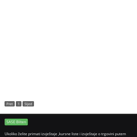
Pret
1
Sljed
SASE Bilten
Ukoliko želite primati izvještaje ,kursne liste i izvještaje o trgovini putem