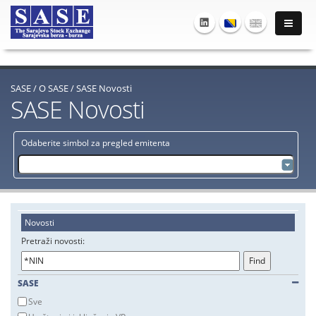
SASE
/
O SASE
/
SASE Novosti
SASE Novosti
Odaberite simbol za pregled emitenta
Novosti
Pretraži novosti:
SASE
Sve