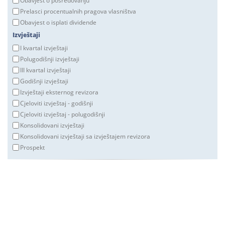
Obavjest o posredovanju
Prelasci procentualnih pragova vlasništva
Obavjest o isplati dividende
Izvještaji
I kvartal izvještaji
Polugodišnji izvještaji
III kvartal izvještaji
Godišnji izvještaji
Izvještaji eksternog revizora
Cjeloviti izvještaj - godišnji
Cjeloviti izvještaj - polugodišnji
Konsolidovani izvještaji
Konsolidovani izvještaji sa izvještajem revizora
Prospekt