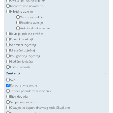
Uvrštenje i isključenje VP
Korporativne novosti SASE
Hibridne aukcije
Vanredne aukcije
Posebne aukcije
Aukcije dionice berze
Revizije indeksa i tržišta
Dnevni izvještaji
Sedmični izvještaji
Mjesečni izvještaji
Polugodišnji izvještaji
Godišnji izvještaji
Ostale novosti
Emitenti
Sve
Korporativne akcije
Tender ponude za kupovinu VP
Bitni događaji
Skupština dioničara
Obavjest o dopuni dnevnog reda Skupštine