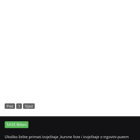
Pret
1
Sljed
SASE Bilten
Ukoliko želite primati izvještaje ,kursne liste i izvještaje o trgovini putem