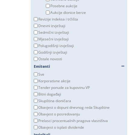
Posebne aukcije
Aukcije dionice berze
Revizije indeksa i tržišta
Dnevni izvještaji
Sedmični izvještaji
Mjesečni izvještaji
Polugodišnji izvještaji
Godišnji izvještaji
Ostale novosti
Emitenti
Sve
Korporativne akcije
Tender ponude za kupovinu VP
Bitni događaji
Skupština dioničara
Obavjest o dopuni dnevnog reda Skupštine
Obavjest o posredovanju
Prelasci procentualnih pragova vlasništva
Obavjest o isplati dividende
Izvještaji