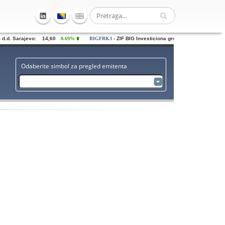
.d. Sarajevo: 14,60
0.69%
BIGFRK3
- ZIF BIG Investiciona grupa dd Sarajevo: 0,72
Odaberite simbol za pregled emitenta