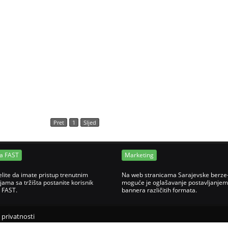
Pret
1
Sljed
ja FAST
Marketing
elite da imate pristup trenutnim
Na web stranicama Sarajevske berze
jama sa tržišta postanite korisnik
moguće je oglašavanje postavljanjem
e FAST.
bannera različitih formata.
o privatnosti