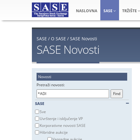
NASLOVNA
SASE
TRŽIŠTE
SASE
/
O SASE
/
SASE Novosti
SASE Novosti
Novosti
Pretraži novosti:
SASE
Sve
Uvrštenje i isključenje VP
Korporativne novosti SASE
Hibridne aukcije
Vanredne aukcije