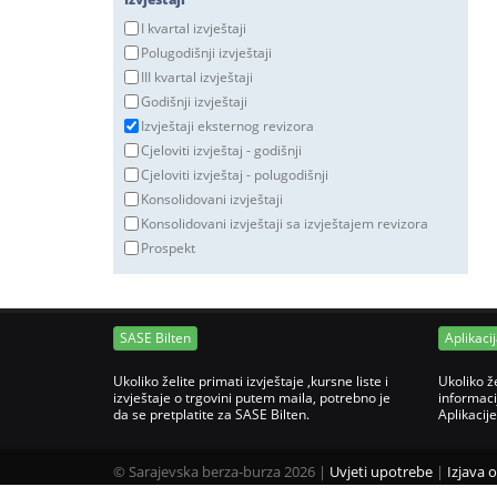
I kvartal izvještaji
Polugodišnji izvještaji
III kvartal izvještaji
Godišnji izvještaji
Izvještaji eksternog revizora
Cjeloviti izvještaj - godišnji
Cjeloviti izvještaj - polugodišnji
Konsolidovani izvještaji
Konsolidovani izvještaji sa izvještajem revizora
Prospekt
SASE Bilten
Aplikaci
Ukoliko želite primati izvještaje ,kursne liste i
Ukoliko ž
izvještaje o trgovini putem maila, potrebno je
informaci
da se pretplatite za SASE Bilten.
Aplikacij
©
Sarajevska berza-burza 2026
|
Uvjeti upotrebe
|
Izjava 