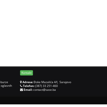
Kontakt
-burze
Adresa:
Đoke Mazalića 4/I, Sarajevo
 oglasnih
Telefon:
(387) 33 251-460
Email:
contact@sase.ba