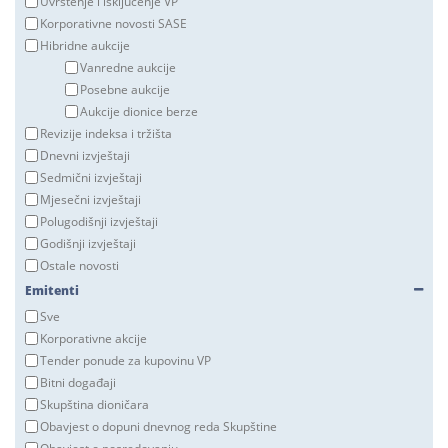
Uvrštenje i isključenje VP
Korporativne novosti SASE
Hibridne aukcije
Vanredne aukcije
Posebne aukcije
Aukcije dionice berze
Revizije indeksa i tržišta
Dnevni izvještaji
Sedmični izvještaji
Mjesečni izvještaji
Polugodišnji izvještaji
Godišnji izvještaji
Ostale novosti
Emitenti
Sve
Korporativne akcije
Tender ponude za kupovinu VP
Bitni događaji
Skupština dioničara
Obavjest o dopuni dnevnog reda Skupštine