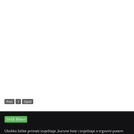
Pret
1
Sljed
SASE Bilten
Ukoliko želite primati izvještaje ,kursne liste i izvještaje o trgovini putem