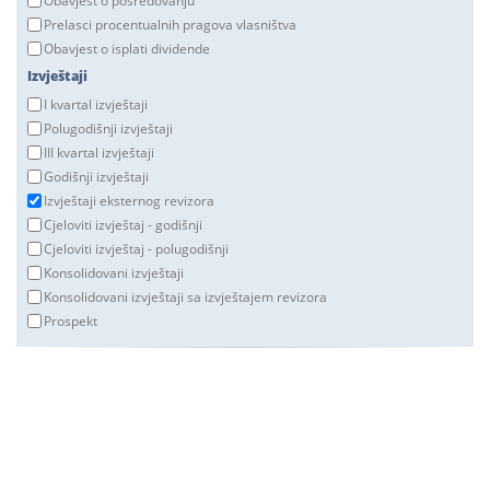
Obavjest o posredovanju
Prelasci procentualnih pragova vlasništva
Obavjest o isplati dividende
Izvještaji
I kvartal izvještaji
Polugodišnji izvještaji
III kvartal izvještaji
Godišnji izvještaji
Izvještaji eksternog revizora
Cjeloviti izvještaj - godišnji
Cjeloviti izvještaj - polugodišnji
Konsolidovani izvještaji
Konsolidovani izvještaji sa izvještajem revizora
Prospekt