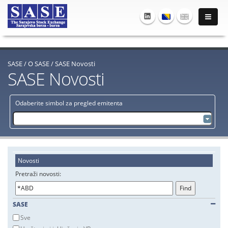
SASE
/
O SASE
/
SASE Novosti
SASE Novosti
Odaberite simbol za pregled emitenta
Novosti
Pretraži novosti:
SASE
Sve