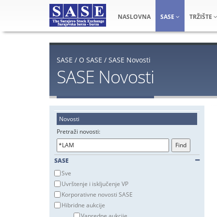
NASLOVNA
SASE
TRŽIŠTE
SASE
/
O SASE
/
SASE Novosti
SASE Novosti
Novosti
Pretraži novosti:
SASE
Sve
Uvrštenje i isključenje VP
Korporativne novosti SASE
Hibridne aukcije
Vanredne aukcije