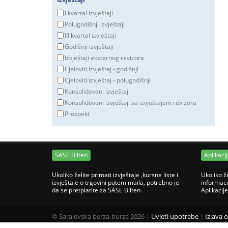
I kvartal izvještaji
Polugodišnji izvještaji
III kvartal izvještaji
Godišnji izvještaji
Izvještaji eksternog revizora
Cjeloviti izvještaj - godišnji
Cjeloviti izvještaj - polugodišnji
Konsolidovani izvještaji
Konsolidovani izvještaji sa izvještajem revizora
Prospekt
SASE Bilten
Aplikaci
Ukoliko želite primati izvještaje ,kursne liste i
Ukoliko ž
izvještaje o trgovini putem maila, potrebno je
informaci
da se pretplatite za SASE Bilten.
Aplikacij
©
Sarajevska berza-burza 2026
|
Uvjeti upotrebe
|
Izjava 