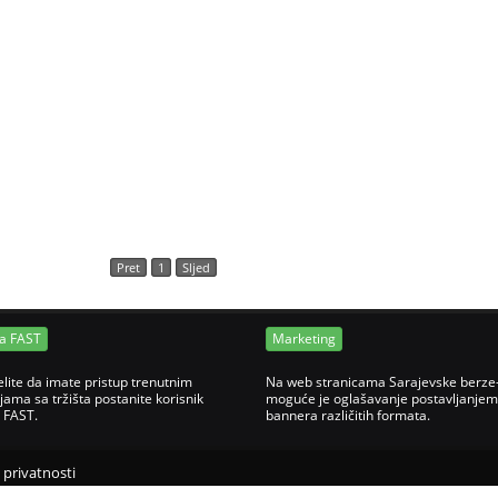
Pret
1
Sljed
ja FAST
Marketing
elite da imate pristup trenutnim
Na web stranicama Sarajevske berze
jama sa tržišta postanite korisnik
moguće je oglašavanje postavljanjem
e FAST.
bannera različitih formata.
o privatnosti