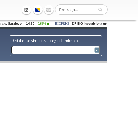
d. Sarajevo: 14,60
0.69%
BIGFRK3
- ZIF BIG Investiciona grupa dd Sarajevo: 0,72
Odaberite simbol za pregled emitenta