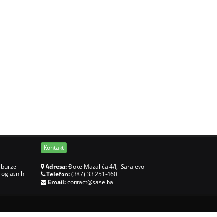
Kontakt
-burze
Adresa:
Đoke Mazalića 4/I, Sarajevo
 oglasnih
Telefon:
(387) 33 251-460
Email:
contact@sase.ba