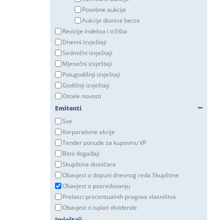
Posebne aukcije
Aukcije dionice berze
Revizije indeksa i tržišta
Dnevni izvještaji
Sedmični izvještaji
Mjesečni izvještaji
Polugodišnji izvještaji
Godišnji izvještaji
Ostale novosti
Emitenti
Sve
Korporativne akcije
Tender ponude za kupovinu VP
Bitni događaji
Skupština dioničara
Obavjest o dopuni dnevnog reda Skupštine
Obavjest o posredovanju
Prelasci procentualnih pragova vlasništva
Obavjest o isplati dividende
Izvještaji