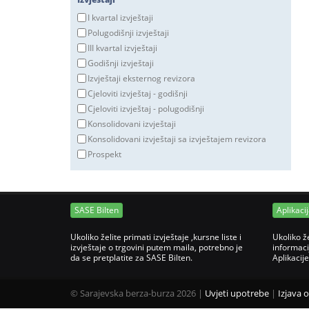
I kvartal izvještaji
Polugodišnji izvještaji
III kvartal izvještaji
Godišnji izvještaji
Izvještaji eksternog revizora
Cjeloviti izvještaj - godišnji
Cjeloviti izvještaj - polugodišnji
Konsolidovani izvještaji
Konsolidovani izvještaji sa izvještajem revizora
Prospekt
SASE Bilten
Aplikaci
Ukoliko želite primati izvještaje ,kursne liste i
Ukoliko ž
izvještaje o trgovini putem maila, potrebno je
informaci
da se pretplatite za SASE Bilten.
Aplikacij
©
Sarajevska berza-burza 2026
|
Uvjeti upotrebe
|
Izjava 