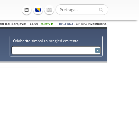
d.d. Sarajevo: 14,60
0.69%
BIGFRK3
- ZIF BIG Investiciona grupa dd Sarajevo: 0,
Odaberite simbol za pregled emitenta