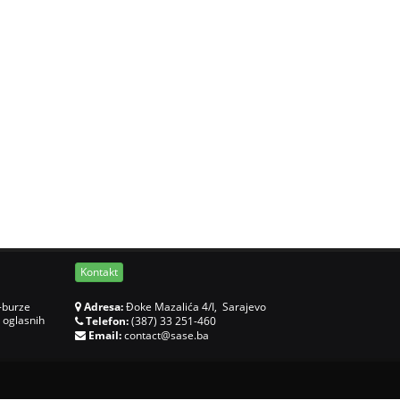
Kontakt
-burze
Adresa:
Đoke Mazalića 4/I, Sarajevo
 oglasnih
Telefon:
(387) 33 251-460
Email:
contact@sase.ba