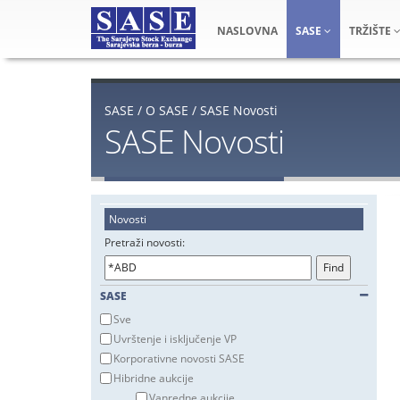
NASLOVNA
SASE
TRŽIŠTE
SASE
/
O SASE
/
SASE Novosti
SASE Novosti
Novosti
Pretraži novosti:
SASE
Sve
Uvrštenje i isključenje VP
Korporativne novosti SASE
Hibridne aukcije
Vanredne aukcije