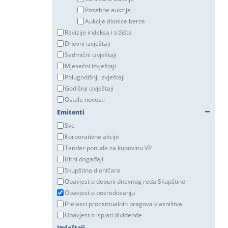
Posebne aukcije
Aukcije dionice berze
Revizije indeksa i tržišta
Dnevni izvještaji
Sedmični izvještaji
Mjesečni izvještaji
Polugodišnji izvještaji
Godišnji izvještaji
Ostale novosti
Emitenti
Sve
Korporativne akcije
Tender ponude za kupovinu VP
Bitni događaji
Skupština dioničara
Obavjest o dopuni dnevnog reda Skupštine
Obavjest o posredovanju
Prelasci procentualnih pragova vlasništva
Obavjest o isplati dividende
Izvještaji