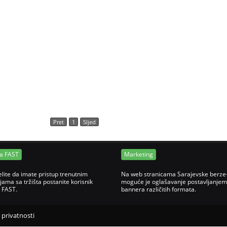
Pret
1
Sljed
ja FAST
Marketing
elite da imate pristup trenutnim
Na web stranicama Sarajevske berze
jama sa tržišta postanite korisnik
moguće je oglašavanje postavljanjem
e FAST.
bannera različitih formata.
o privatnosti