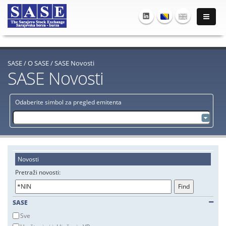
SASE
/
O SASE
/
SASE Novosti
SASE Novosti
Odaberite simbol za pregled emitenta
Novosti
Pretraži novosti:
SASE
Sve