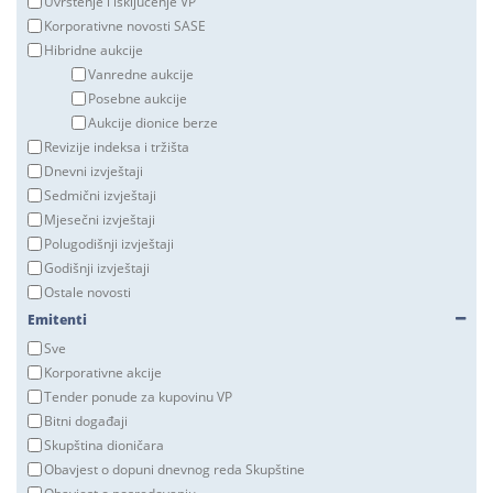
Uvrštenje i isključenje VP
Korporativne novosti SASE
Hibridne aukcije
Vanredne aukcije
Posebne aukcije
Aukcije dionice berze
Revizije indeksa i tržišta
Dnevni izvještaji
Sedmični izvještaji
Mjesečni izvještaji
Polugodišnji izvještaji
Godišnji izvještaji
Ostale novosti
Emitenti
Sve
Korporativne akcije
Tender ponude za kupovinu VP
Bitni događaji
Skupština dioničara
Obavjest o dopuni dnevnog reda Skupštine