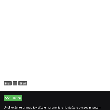
Pret
1
Sljed
SASE Bilten
Ukoliko želite primati izvještaje ,kursne liste i izvještaje o trgovini putem