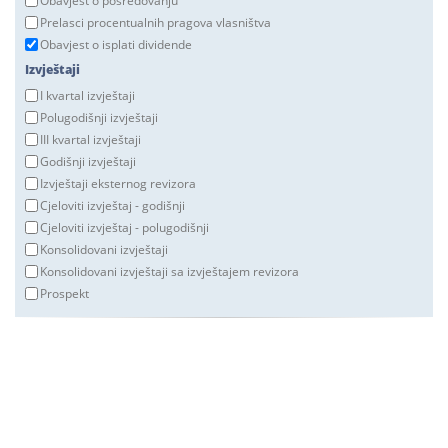
Obavjest o posredovanju
Prelasci procentualnih pragova vlasništva
Obavjest o isplati dividende
Izvještaji
I kvartal izvještaji
Polugodišnji izvještaji
III kvartal izvještaji
Godišnji izvještaji
Izvještaji eksternog revizora
Cjeloviti izvještaj - godišnji
Cjeloviti izvještaj - polugodišnji
Konsolidovani izvještaji
Konsolidovani izvještaji sa izvještajem revizora
Prospekt