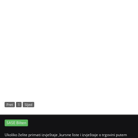
Pret
1
Sljed
SASE Bilten
Ukoliko želite primati izvještaje ,kursne liste i izvještaje o trgovini putem