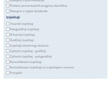
Obavjest o posredovanju
Prelasci procentualnih pragova vlasništva
Obavjest o isplati dividende
Izvještaji
I kvartal izvještaji
Polugodišnji izvještaji
III kvartal izvještaji
Godišnji izvještaji
Izvještaji eksternog revizora
Cjeloviti izvještaj - godišnji
Cjeloviti izvještaj - polugodišnji
Konsolidovani izvještaji
Konsolidovani izvještaji sa izvještajem revizora
Prospekt