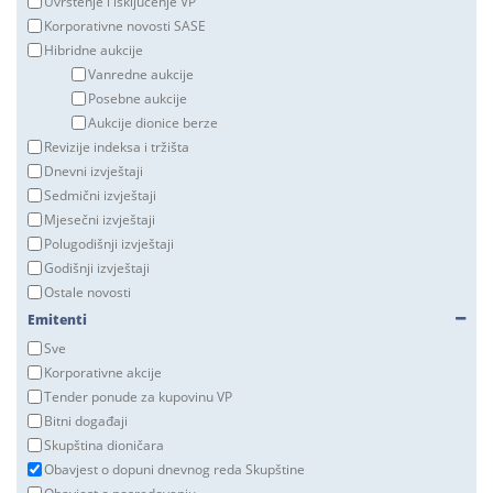
Uvrštenje i isključenje VP
Korporativne novosti SASE
Hibridne aukcije
Vanredne aukcije
Posebne aukcije
Aukcije dionice berze
Revizije indeksa i tržišta
Dnevni izvještaji
Sedmični izvještaji
Mjesečni izvještaji
Polugodišnji izvještaji
Godišnji izvještaji
Ostale novosti
Emitenti
Sve
Korporativne akcije
Tender ponude za kupovinu VP
Bitni događaji
Skupština dioničara
Obavjest o dopuni dnevnog reda Skupštine