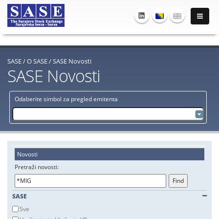
SASE
/
O SASE
/
SASE Novosti
SASE Novosti
Odaberite simbol za pregled emitenta
Novosti
Pretraži novosti:
SASE
Sve