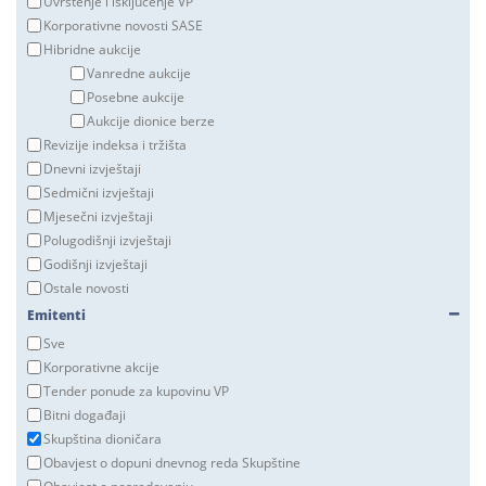
Uvrštenje i isključenje VP
Korporativne novosti SASE
Hibridne aukcije
Vanredne aukcije
Posebne aukcije
Aukcije dionice berze
Revizije indeksa i tržišta
Dnevni izvještaji
Sedmični izvještaji
Mjesečni izvještaji
Polugodišnji izvještaji
Godišnji izvještaji
Ostale novosti
Emitenti
Sve
Korporativne akcije
Tender ponude za kupovinu VP
Bitni događaji
Skupština dioničara
Obavjest o dopuni dnevnog reda Skupštine