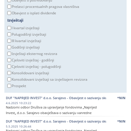
Obavjest o posredovanju
Prelasci procentualnih pragova vlasništva
Obavjest o isplati dividende
Izvještaji
I kvartal izvještaji
Polugodišnji izvještaji
III kvartal izvještaji
Godišnji izvještaji
Izvještaji eksternog revizora
Cjeloviti izvještaj - godišnji
Cjeloviti izvještaj - polugodišnji
Konsolidovani izvještaji
Konsolidovani izvještaji sa izvještajem revizora
Prospekt
DUF "NAPRIJED INVEST" d.o.o. Sarajevo - Obavijest o sazivanju skupštine dioničar
*NIN
4.6.2025 10:23:22
Nadzorni odbor Društva za upravljanje fondovima „Naprijed
Invest„ d.o.o. Sarajevo obavještava o sazivanju vanredne
skupštine dioničara za 07.07.2025. godine sa početkom u 08:30
DUF "NAPRIJED INVEST" d.o.o. Sarajevo - Obavijest o sazivanju skupštine dioničar
*NIN
sati, u prostorijama Društva, ulica Trampina broj 12.
5.5.2025 10:26:44
Nadzorni odbor Društva za upravljanje fondovima „Naprijed