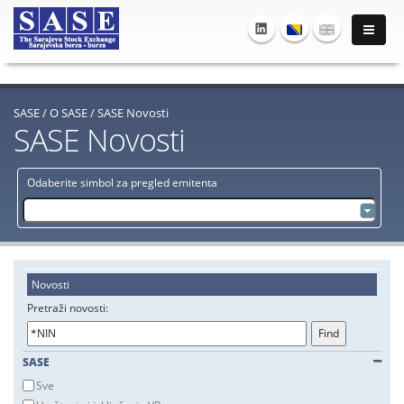
SASE
/
O SASE
/
SASE Novosti
SASE Novosti
Odaberite simbol za pregled emitenta
Novosti
Pretraži novosti:
SASE
Sve