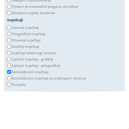
Obavjest o posredovanju
Prelasci procentualnih pragova vlasništva
Obavjest o isplati dividende
Izvještaji
I kvartal izvještaji
Polugodišnji izvještaji
III kvartal izvještaji
Godišnji izvještaji
Izvještaji eksternog revizora
Cjeloviti izvještaj - godišnji
Cjeloviti izvještaj - polugodišnji
Konsolidovani izvještaji
Konsolidovani izvještaji sa izvještajem revizora
Prospekt