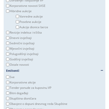
Uvrštenje i isključenje VP
Korporativne novosti SASE
Hibridne aukcije
Vanredne aukcije
Posebne aukcije
Aukcije dionice berze
Revizije indeksa i tržišta
Dnevni izvještaji
Sedmični izvještaji
Mjesečni izvještaji
Polugodišnji izvještaji
Godišnji izvještaji
Ostale novosti
Emitenti
Sve
Korporativne akcije
Tender ponude za kupovinu VP
Bitni događaji
Skupština dioničara
Obavjest o dopuni dnevnog reda Skupštine