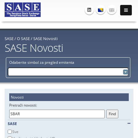
SASE
/
O SASE
/
SASE Novosti
SASE Novosti
Odaberite simbol za pregled emitenta
Novosti
Pretraži novosti:
SASE
Sve