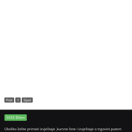
Pret
1
Sljed
SASE Bilten
Ukoliko želite primati izvještaje ,kursne liste i izvještaje o trgovini putem