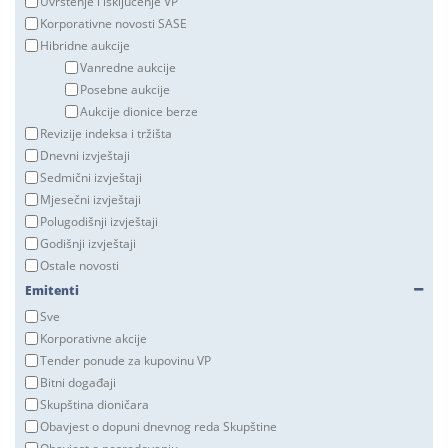
Uvrštenje i isključenje VP
Korporativne novosti SASE
Hibridne aukcije
Vanredne aukcije
Posebne aukcije
Aukcije dionice berze
Revizije indeksa i tržišta
Dnevni izvještaji
Sedmični izvještaji
Mjesečni izvještaji
Polugodišnji izvještaji
Godišnji izvještaji
Ostale novosti
Emitenti
Sve
Korporativne akcije
Tender ponude za kupovinu VP
Bitni događaji
Skupština dioničara
Obavjest o dopuni dnevnog reda Skupštine