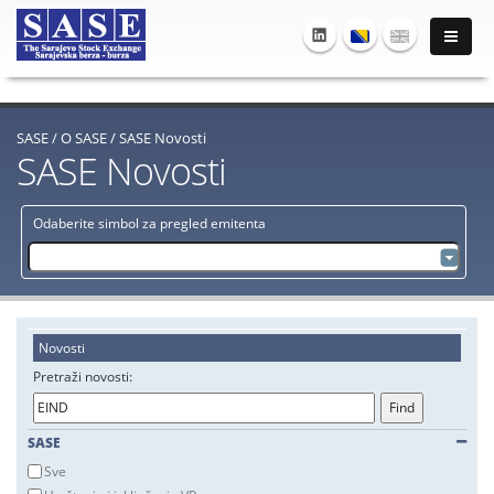
SASE
/
O SASE
/
SASE Novosti
SASE Novosti
Odaberite simbol za pregled emitenta
Novosti
Pretraži novosti:
SASE
Sve