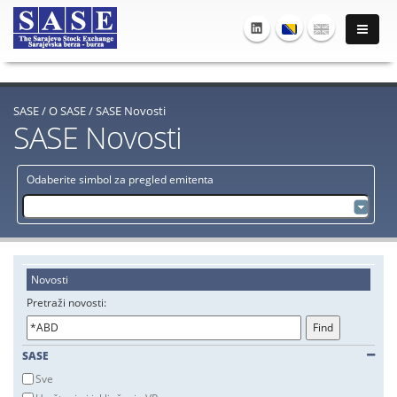
SASE
/
O SASE
/
SASE Novosti
SASE Novosti
Odaberite simbol za pregled emitenta
Novosti
Pretraži novosti:
SASE
Sve