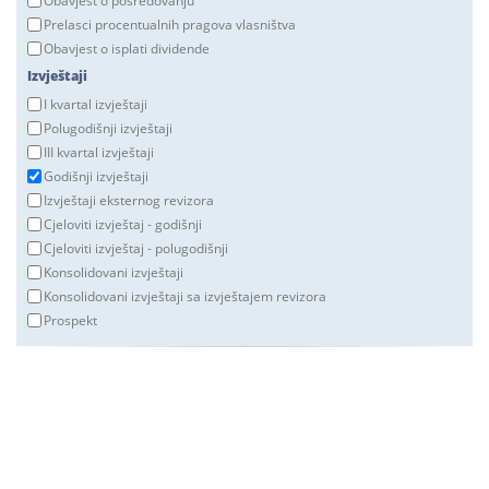
Obavjest o posredovanju
Prelasci procentualnih pragova vlasništva
Obavjest o isplati dividende
Izvještaji
I kvartal izvještaji
Polugodišnji izvještaji
III kvartal izvještaji
Godišnji izvještaji
Izvještaji eksternog revizora
Cjeloviti izvještaj - godišnji
Cjeloviti izvještaj - polugodišnji
Konsolidovani izvještaji
Konsolidovani izvještaji sa izvještajem revizora
Prospekt