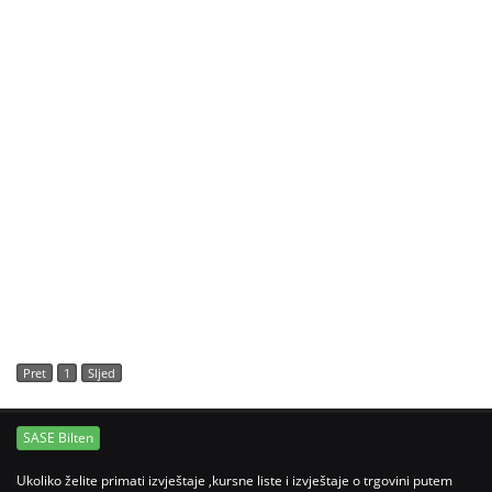
Pret
1
Sljed
SASE Bilten
Ukoliko želite primati izvještaje ,kursne liste i izvještaje o trgovini putem