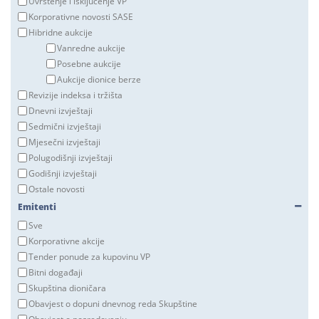
Uvrštenje i isključenje VP
Korporativne novosti SASE
Hibridne aukcije
Vanredne aukcije
Posebne aukcije
Aukcije dionice berze
Revizije indeksa i tržišta
Dnevni izvještaji
Sedmični izvještaji
Mjesečni izvještaji
Polugodišnji izvještaji
Godišnji izvještaji
Ostale novosti
Emitenti
Sve
Korporativne akcije
Tender ponude za kupovinu VP
Bitni događaji
Skupština dioničara
Obavjest o dopuni dnevnog reda Skupštine