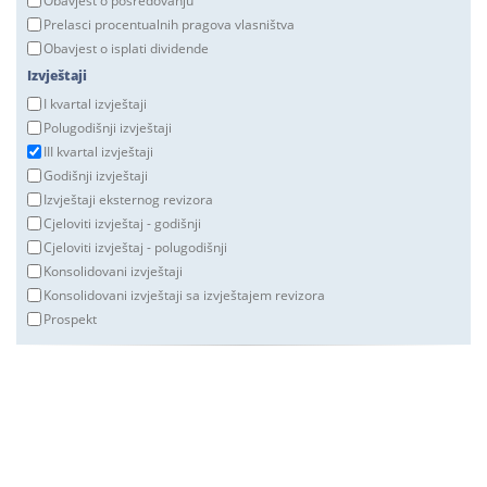
Obavjest o posredovanju
Prelasci procentualnih pragova vlasništva
Obavjest o isplati dividende
Izvještaji
I kvartal izvještaji
Polugodišnji izvještaji
III kvartal izvještaji
Godišnji izvještaji
Izvještaji eksternog revizora
Cjeloviti izvještaj - godišnji
Cjeloviti izvještaj - polugodišnji
Konsolidovani izvještaji
Konsolidovani izvještaji sa izvještajem revizora
Prospekt