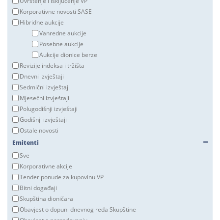
Uvrštenje i isključenje VP
Korporativne novosti SASE
Hibridne aukcije
Vanredne aukcije
Posebne aukcije
Aukcije dionice berze
Revizije indeksa i tržišta
Dnevni izvještaji
Sedmični izvještaji
Mjesečni izvještaji
Polugodišnji izvještaji
Godišnji izvještaji
Ostale novosti
Emitenti
Sve
Korporativne akcije
Tender ponude za kupovinu VP
Bitni događaji
Skupština dioničara
Obavjest o dopuni dnevnog reda Skupštine