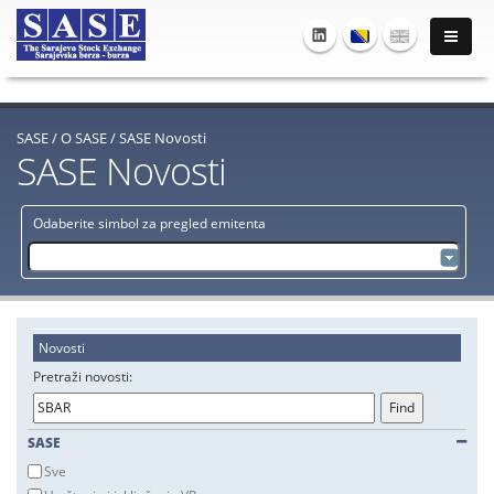
SASE
/
O SASE
/
SASE Novosti
SASE Novosti
Odaberite simbol za pregled emitenta
Novosti
Pretraži novosti:
SASE
Sve