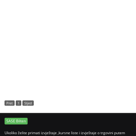
Pret
1
Sljed
SASE Bilten
Ukoliko želite primati izvještaje ,kursne liste i izvještaje o trgovini putem