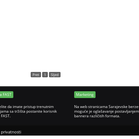
Pret
1
Sljed
ja FAST
Marketing
elite da imate pristup trenutnim
Na web stranicama Sarajevske berze
jama sa tržišta postanite korisnik
moguće je oglašavanje postavljanjem
e FAST.
bannera različitih formata.
o privatnosti