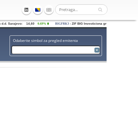
d. Sarajevo: 14,60
0.69%
BIGFRK3
- ZIF BIG Investiciona grupa dd Sarajevo: 0,72
Odaberite simbol za pregled emitenta