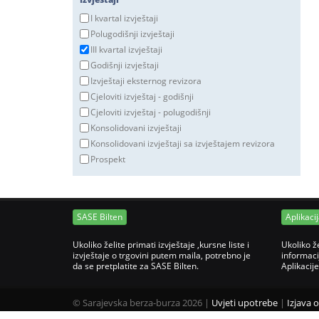
I kvartal izvještaji
Polugodišnji izvještaji
III kvartal izvještaji
Godišnji izvještaji
Izvještaji eksternog revizora
Cjeloviti izvještaj - godišnji
Cjeloviti izvještaj - polugodišnji
Konsolidovani izvještaji
Konsolidovani izvještaji sa izvještajem revizora
Prospekt
SASE Bilten
Aplikaci
Ukoliko želite primati izvještaje ,kursne liste i
Ukoliko ž
izvještaje o trgovini putem maila, potrebno je
informaci
da se pretplatite za SASE Bilten.
Aplikacij
©
Sarajevska berza-burza 2026
|
Uvjeti upotrebe
|
Izjava 