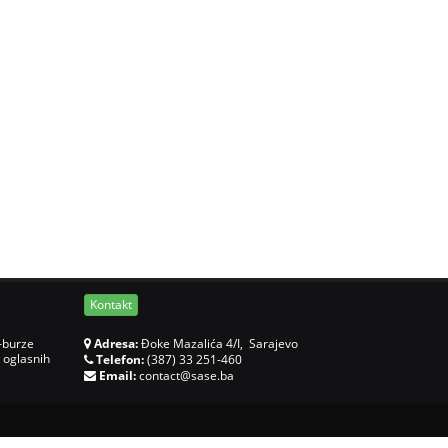
Kontakt
-burze
Adresa:
Đoke Mazalića 4/I, Sarajevo
 oglasnih
Telefon:
(387) 33 251-460
Email:
contact@sase.ba