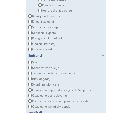
Posebne aukcije
Aukcije dionice berze
Revizije indeksa i tržišta
Dnevni izvještaji
Sedmični izvještaji
Mjesečni izvještaji
Polugodišnji izvještaji
Godišnji izvještaji
Ostale novosti
Emitenti
Sve
Korporativne akcije
Tender ponude za kupovinu VP
Bitni događaji
Skupština dioničara
Obavjest o dopuni dnevnog reda Skupštine
Obavjest o posredovanju
Prelasci procentualnih pragova vlasništva
Obavjest o isplati dividende
Izvještaji