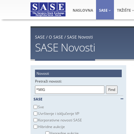
NASLOVNA
SASE
TRŽIŠTE
SASE
/
O SASE
/
SASE Novosti
SASE Novosti
Novosti
Pretraži novosti:
SASE
Sve
Uvrštenje i isključenje VP
Korporativne novosti SASE
Hibridne aukcije
Vanredne aukcije