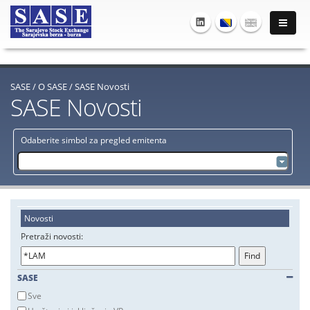
SASE
/
O SASE
/
SASE Novosti
SASE Novosti
Odaberite simbol za pregled emitenta
Novosti
Pretraži novosti:
SASE
Sve