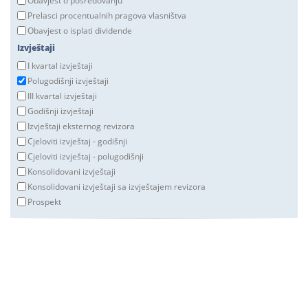
Obavjest o posredovanju
Prelasci procentualnih pragova vlasništva
Obavjest o isplati dividende
Izvještaji
I kvartal izvještaji
Polugodišnji izvještaji
III kvartal izvještaji
Godišnji izvještaji
Izvještaji eksternog revizora
Cjeloviti izvještaj - godišnji
Cjeloviti izvještaj - polugodišnji
Konsolidovani izvještaji
Konsolidovani izvještaji sa izvještajem revizora
Prospekt