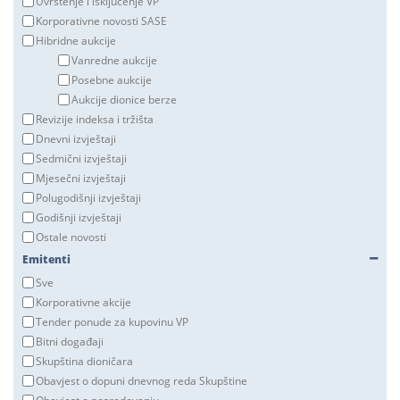
Uvrštenje i isključenje VP
Korporativne novosti SASE
Hibridne aukcije
Vanredne aukcije
Posebne aukcije
Aukcije dionice berze
Revizije indeksa i tržišta
Dnevni izvještaji
Sedmični izvještaji
Mjesečni izvještaji
Polugodišnji izvještaji
Godišnji izvještaji
Ostale novosti
Emitenti
Sve
Korporativne akcije
Tender ponude za kupovinu VP
Bitni događaji
Skupština dioničara
Obavjest o dopuni dnevnog reda Skupštine