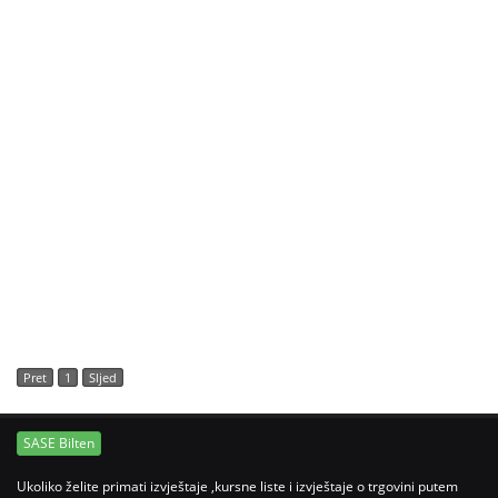
Pret
1
Sljed
SASE Bilten
Ukoliko želite primati izvještaje ,kursne liste i izvještaje o trgovini putem