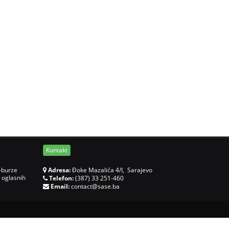
Kontakt
-burze
Adresa:
Đoke Mazalića 4/I, Sarajevo
 oglasnih
Telefon:
(387) 33 251-460
Email:
contact@sase.ba