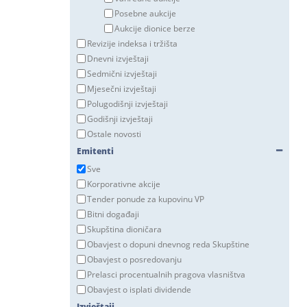
Posebne aukcije
Aukcije dionice berze
Revizije indeksa i tržišta
Dnevni izvještaji
Sedmični izvještaji
Mjesečni izvještaji
Polugodišnji izvještaji
Godišnji izvještaji
Ostale novosti
Emitenti
Sve
Korporativne akcije
Tender ponude za kupovinu VP
Bitni događaji
Skupština dioničara
Obavjest o dopuni dnevnog reda Skupštine
Obavjest o posredovanju
Prelasci procentualnih pragova vlasništva
Obavjest o isplati dividende
Izvještaji