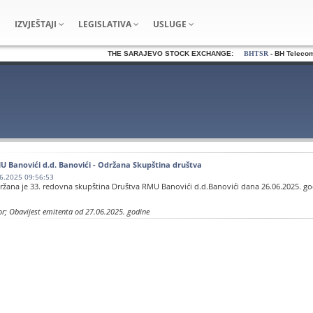
IZVJEŠTAJI
LEGISLATIVA
USLUGE
THE SARAJEVO STOCK EXCHANGE:
BHTSR
- BH Telecom d
U Banovići d.d. Banovići - Održana Skupština društva
6.2025 09:56:53
ržana je 33. redovna skupština Društva RMU Banovići d.d.Banovići dana 26.06.2025. g
or; Obavijest emitenta od 27.06.2025. godine