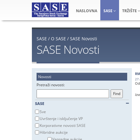
NASLOVNA
SASE
TRŽIŠTE
SASE
/
O SASE
/
SASE Novosti
SASE Novosti
RM
Novosti
27.
Od
Pretraži novosti:
Izv
SASE
Sve
Uvrštenje i isključenje VP
Korporativne novosti SASE
Hibridne aukcije
Vanredne aukcije