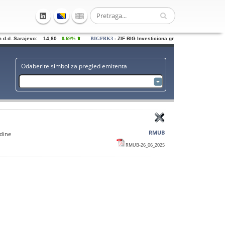
.d. Sarajevo: 14,60
0.69%
BIGFRK3
- ZIF BIG Investiciona grupa dd Sarajevo: 0,72
Odaberite simbol za pregled emitenta
RMUB
odine
RMUB-26_06_2025