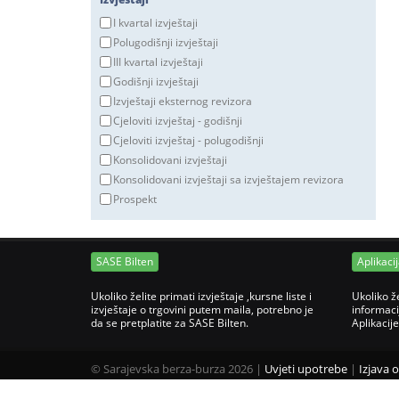
I kvartal izvještaji
Polugodišnji izvještaji
III kvartal izvještaji
Godišnji izvještaji
Izvještaji eksternog revizora
Cjeloviti izvještaj - godišnji
Cjeloviti izvještaj - polugodišnji
Konsolidovani izvještaji
Konsolidovani izvještaji sa izvještajem revizora
Prospekt
SASE Bilten
Aplikaci
Ukoliko želite primati izvještaje ,kursne liste i
Ukoliko ž
izvještaje o trgovini putem maila, potrebno je
informaci
da se pretplatite za SASE Bilten.
Aplikacij
©
Sarajevska berza-burza 2026
|
Uvjeti upotrebe
|
Izjava 