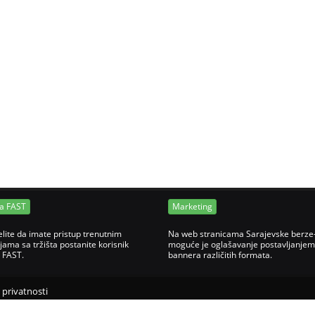
ja FAST
Marketing
elite da imate pristup trenutnim
Na web stranicama Sarajevske berze
jama sa tržišta postanite korisnik
moguće je oglašavanje postavljanjem
e FAST.
bannera različitih formata.
o privatnosti