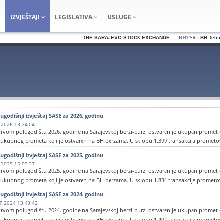
IZVJEŠTAJI
LEGISLATIVA
USLUGE
THE SARAJEVO STOCK EXCHANGE:
BHTSR
- BH Telecom
ugodišnji izvještaj SASE za 2026. godinu
.2026 13:24:04
rvom polugodištu 2026. godine na Sarajevskoj berzi-burzi ostvaren je ukupan promet o
 ukupnog prometa koji je ostvaren na BH berzama. U sklopu 1.399 transakcija prometov
ugodišnji izvještaj SASE za 2025. godinu
risteći infrastrukturu Sarajevske berze – burze u prvom polugodištu uspješno je od
.2025 15:09:27
nosu od 283.480.406,21 KM.
rvom polugodištu 2025. godine na Sarajevskoj berzi-burzi ostvaren je ukupan promet o
 ukupnog prometa koji je ostvaren na BH berzama. U sklopu 1.834 transakcije prometov
Kotaciji privrednih društava ostvaren je promet dionicama emitenta "Bosnalijek" d.d. 
ugodišnji izvještaj SASE za 2024. godinu
i 3,35 % od ukupno ostvarenog redovnog prometa. Zvanični kurs emitenta iznosi 26,80 
risteći infrastrukturu Sarajevske berze – burze u prvom polugodištu uspješno je od
7.2024 13:43:42
nosu na prethodni period. Na ovom segmentu tržišta prometovano je ukupno 21.669 d
nosu od 37.7941.855,77 KM.
rvom polugodištu 2024. godine na Sarajevskoj berzi-burzi ostvaren je ukupan promet o
 ukupnog prometa koji je ostvaren na BH berzama. U sklopu 1.492 transakcije prometov