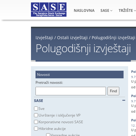
NASLOVNA
SASE
TRŽIŠTE
Izvještaji
/
Ostali izvještaji
/
Polugodišnji izvještaji
Polugodišnji izvještaji
Pol
Novosti
9.7
U p
Pretraži novosti:
od
Pol
Ko
SASE
9.7
iz
U p
Sve
od
Uvrštenje i isključenje VP
Na 
Pol
Korporativne novosti SASE
čin
Ko
12.
od
Hibridne aukcije
iz
U p
Vanredne aukcije
od