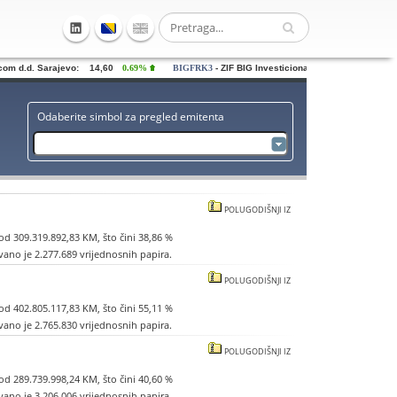
 d.d. Sarajevo: 14,60
0.69%
BIGFRK3
- ZIF BIG Investiciona grupa dd Sarajevo: 0
Odaberite simbol za pregled emitenta
POLUGODIŠNJI IZ
d 309.319.892,83 KM, što čini 38,86 %
ano je 2.277.689 vrijednosnih papira.
POLUGODIŠNJI IZ
ržano osam javnih ponuda u ukupnom
d 402.805.117,83 KM, što čini 55,11 %
ano je 2.765.830 vrijednosnih papira.
Sarajevo u iznosu od 601.942,43 KM što
POLUGODIŠNJI IZ
KM, što predstavlja pad od 10,67 % u
ržano osam javnih ponuda u ukupnom
ionica.
d 289.739.998,24 KM, što čini 40,60 %
ano je 3.206.006 vrijednosnih papira.