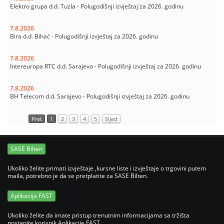
Elektro grupa d.d. Tuzla - Polugodišnji izvještaj za 2026. godinu
7.8.2026
Bira d.d. Bihać - Polugodišnji izvještaj za 2026. godinu
7.8.2026
Intereuropa RTC d.d. Sarajevo - Polugodišnji izvještaj za 2026. godinu
7.8.2026
BH Telecom d.d. Sarajevo - Polugodišnji izvještaj za 2026. godinu
Pret
1
2
3
4
5
Sljed
SASE Bilten
Ukoliko želite primati izvještaje ,kursne liste i izvještaje o trgovini putem
maila, potrebno je da se pretplatite za SASE Bilten.
Aplikacija FAST
Ukoliko želite da imate pristup trenutnim informacijama sa tržišta
postanite korisnik Aplikacije FAST.